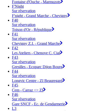
Fontaine d'Ouche - Marmuzots
F'Night
Sur réservation
F'night - Grand Marche - Chevigny
F40
Sur réservation
Toison d'Or - République
F41
Sur réservation
Chevigny Z.I. - Grand Marche
F42
Les Ateliers - Chenove C. Cial
F43
Sur réservation
Gresilles - Ecoparc Dijon Bourg
F44
Sur réservation
Longvic Centre - ZI Beauregard
F45
Cem - Carraz <> ZI
F46
Sur réservation
Gare SNCF - Ec. de Gendarmerie
L3