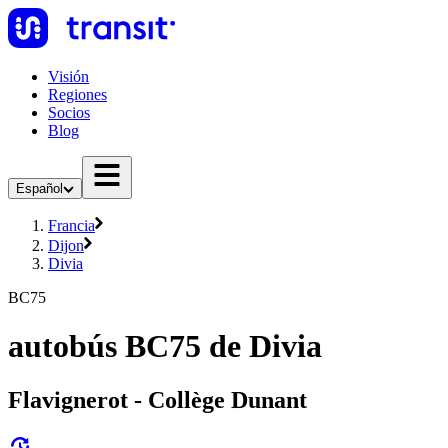
Visión
Regiones
Socios
Blog
Español
Francia
Dijon
Divia
BC75
autobús BC75 de Divia
Flavignerot - Collège Dunant