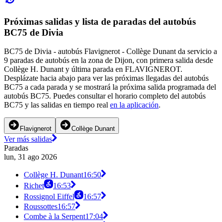
Próximas salidas y lista de paradas del autobús
BC75 de Divia
BC75 de Divia - autobús Flavignerot - Collège Dunant da servicio a
9 paradas de autobús en la zona de Dijon, con primera salida desde
Collège H. Dunant y última parada en FLAVIGNEROT.
Desplázate hacia abajo para ver las próximas llegadas del autobús
BC75 a cada parada y se mostrará la próxima salida programada del
autobús BC75. Puedes consultar el horario completo del autobús
BC75 y las salidas en tiempo real
en la aplicación
.
Flavignerot
Collège Dunant
Ver más salidas
Paradas
lun, 31 ago 2026
Collège H. Dunant
16:50
Richet
16:53
Rossignol Eiffel
16:57
Roussottes
16:57
Combe à la Serpent
17:04