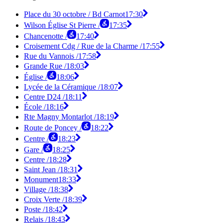
Place du 30 octobre / Bd Carnot
17:30
Wilson Église St Pierre /
17:35
Chancenotte /
17:40
Croisement Cdg / Rue de la Charme /
17:55
Rue du Vannois /
17:58
Grande Rue /
18:03
Église /
18:06
Lycée de la Céramique /
18:07
Centre D24 /
18:11
École /
18:16
Rte Magny Montarlot /
18:19
Route de Poncey /
18:22
Centre /
18:23
Gare /
18:25
Centre /
18:28
Saint Jean /
18:31
Monument
18:33
Village /
18:38
Croix Verte /
18:39
Poste /
18:42
Relais /
18:43