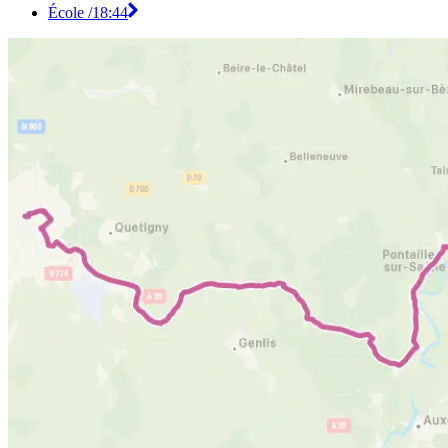
École /
18:44