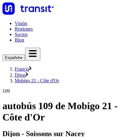
Visión
Regiones
Socios
Blog
Español
Francia
Dijon
Mobigo 21 - Côte d'Or
109
autobús 109 de Mobigo 21 -
Côte d'Or
Dijon - Soissons sur Nacey