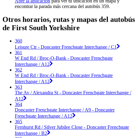
Abre la aplicación
para ver tu ubicación en un mapa y
encontrar la parada más cercana del autobús 359.
Otros horarios, rutas y mapas del autobús
de First South Yorkshire
360
Leisure Ctr - Doncaster Frenchgate Interchange / C1
361
W End Rd / Broc-O-Bank - Doncaster Frenchgate
Interchange / A12
362
W End Rd / Broc-O-Bank - Doncaster Frenchgate
Interchange / A12
363
The Av / Alexandra St - Doncaster Frenchgate Interchange /
A12
364
Doncaster Frenchgate Interchange / A9 - Doncaster
Frenchgate Interchange / A12
365
Fernhurst Rd / Silver Jubilee Close - Doncaster Frenchgate
Interchange / B2