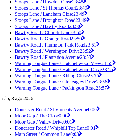
Stoops Lane / Howden Close
23:48
Stoops Lane / St Thomas Court
23:49
Stoops Lane / Laneham Close
23:49
Stoops Lane / Broughton Road
23:49
Stoops Lane / Bawtry Road
23:50
Bawtry Road / Church Lane
23:50
Bawtry Road / Grange Road
23:50
Bawtry Road / Plumpton Park Road
23:51
Bawtry Road / Warnington Drive
23:52
Bawtry Road / Plantation Avenue
23:53
Warning Tongue Lane / Hatchellwood View
23:55
Warning Tongue Lane / Hatchellwood Drive
23:55
Warning Tongue Lane / Riding Close
23:55
Warning Tongue Lane / Gleneagles Drive
23:56
Warning Tongue Lane / Packington Road
23:57
sáb, 8 ago 2026
Doncaster Road / St Vincents Avenue
0:00
Moor Gap / The Close
0:00
Moor Gap / Valley Drive
0:01
Doncaster Road / Whiphill Top Lane
0:01
Main Street / Common Lane
0:03