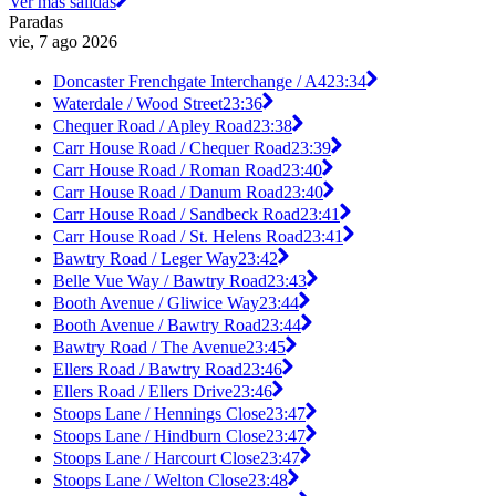
Ver más salidas
Paradas
vie, 7 ago 2026
Doncaster Frenchgate Interchange / A4
23:34
Waterdale / Wood Street
23:36
Chequer Road / Apley Road
23:38
Carr House Road / Chequer Road
23:39
Carr House Road / Roman Road
23:40
Carr House Road / Danum Road
23:40
Carr House Road / Sandbeck Road
23:41
Carr House Road / St. Helens Road
23:41
Bawtry Road / Leger Way
23:42
Belle Vue Way / Bawtry Road
23:43
Booth Avenue / Gliwice Way
23:44
Booth Avenue / Bawtry Road
23:44
Bawtry Road / The Avenue
23:45
Ellers Road / Bawtry Road
23:46
Ellers Road / Ellers Drive
23:46
Stoops Lane / Hennings Close
23:47
Stoops Lane / Hindburn Close
23:47
Stoops Lane / Harcourt Close
23:47
Stoops Lane / Welton Close
23:48