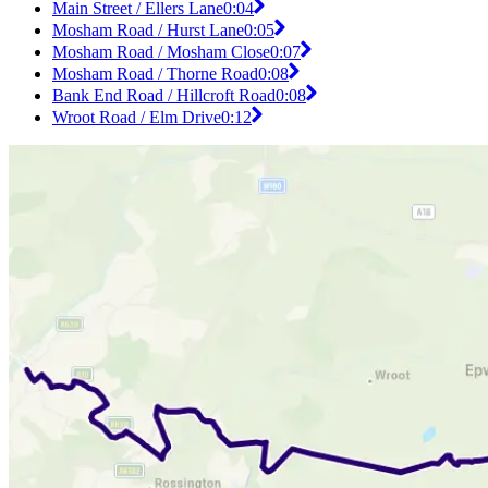
Main Street / Ellers Lane
0:04
Mosham Road / Hurst Lane
0:05
Mosham Road / Mosham Close
0:07
Mosham Road / Thorne Road
0:08
Bank End Road / Hillcroft Road
0:08
Wroot Road / Elm Drive
0:12