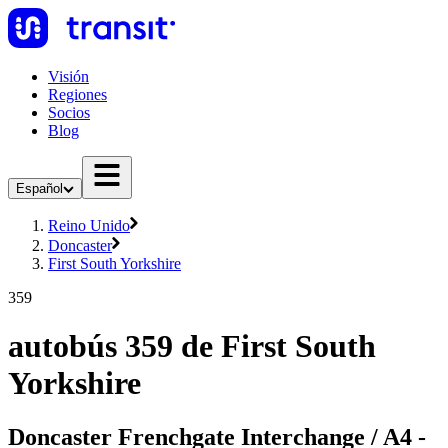
Visión
Regiones
Socios
Blog
Español
Reino Unido
Doncaster
First South Yorkshire
359
autobús 359 de First South
Yorkshire
Doncaster Frenchgate Interchange / A4 -