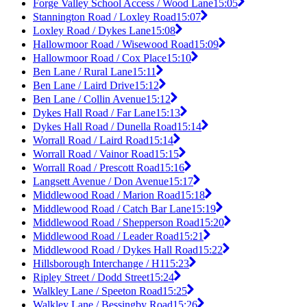
Forge Valley School Access / Wood Lane
15:05
Stannington Road / Loxley Road
15:07
Loxley Road / Dykes Lane
15:08
Hallowmoor Road / Wisewood Road
15:09
Hallowmoor Road / Cox Place
15:10
Ben Lane / Rural Lane
15:11
Ben Lane / Laird Drive
15:12
Ben Lane / Collin Avenue
15:12
Dykes Hall Road / Far Lane
15:13
Dykes Hall Road / Dunella Road
15:14
Worrall Road / Laird Road
15:14
Worrall Road / Vainor Road
15:15
Worrall Road / Prescott Road
15:16
Langsett Avenue / Don Avenue
15:17
Middlewood Road / Marion Road
15:18
Middlewood Road / Catch Bar Lane
15:19
Middlewood Road / Shepperson Road
15:20
Middlewood Road / Leader Road
15:21
Middlewood Road / Dykes Hall Road
15:22
Hillsborough Interchange / H1
15:23
Ripley Street / Dodd Street
15:24
Walkley Lane / Speeton Road
15:25
Walkley Lane / Bessingby Road
15:26