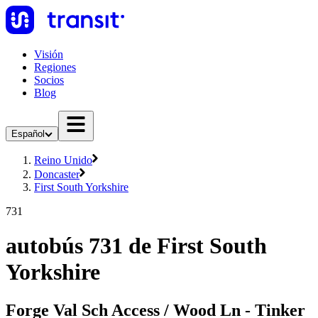
Visión
Regiones
Socios
Blog
Español
Reino Unido
Doncaster
First South Yorkshire
731
autobús 731 de First South
Yorkshire
Forge Val Sch Access / Wood Ln - Tinker