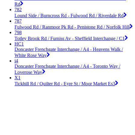
Rd
782
Lound Side / Burncross Rd - Fulwood Rd / Riverdale Rd
787
Fulwood Rd / Ranmoor Pk Rd - Penistone Rd / Norfolk Hill
798
Totley Brook Rd / Furniss Av - Sheffield Interchange / C1
HC1
Doncaster Frenchgate Interchange / A4 - Heavens Walk /
White Rose Way
i4
Doncaster Frenchgate Interchange / A4 - Toronto Way /
Loverose Way
X1
Tickhill Rd / Quilter Rd - Eyre St / Moor Market Es3