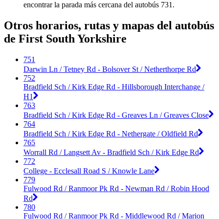
encontrar la parada más cercana del autobús 731.
Otros horarios, rutas y mapas del autobús
de First South Yorkshire
751
Darwin Ln / Tetney Rd - Bolsover St / Netherthorpe Rd
752
Bradfield Sch / Kirk Edge Rd - Hillsborough Interchange /
H1
763
Bradfield Sch / Kirk Edge Rd - Greaves Ln / Greaves Close
764
Bradfield Sch / Kirk Edge Rd - Nethergate / Oldfield Rd
765
Worrall Rd / Langsett Av - Bradfield Sch / Kirk Edge Rd
772
College - Ecclesall Road S / Knowle Lane
779
Fulwood Rd / Ranmoor Pk Rd - Newman Rd / Robin Hood
Rd
780
Fulwood Rd / Ranmoor Pk Rd - Middlewood Rd / Marion