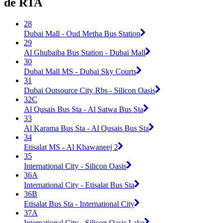
de RTA
28
Dubai Mall - Oud Metha Bus Station
29
Al Ghubaiba Bus Station - Dubai Mall
30
Dubai Mall MS - Dubai Sky Courts
31
Dubai Outsource City Rbs - Silicon Oasis
32C
Al Qusais Bus Sta - Al Satwa Bus Sta
33
Al Karama Bus Sta - Al Qusais Bus Sta
34
Etisalat MS - Al Khawaneej 2
35
International City - Silicon Oasis
36A
International City - Etisalat Bus Sta
36B
Etisalat Bus Sta - International City
37A
International City - Silicon Oasis Lake