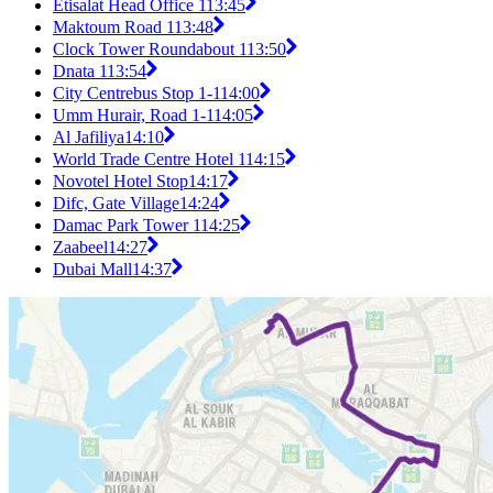
Etisalat Head Office 1
13:45
Maktoum Road 1
13:48
Clock Tower Roundabout 1
13:50
Dnata 1
13:54
City Centrebus Stop 1-1
14:00
Umm Hurair, Road 1-1
14:05
Al Jafiliya
14:10
World Trade Centre Hotel 1
14:15
Novotel Hotel Stop
14:17
Difc, Gate Village
14:24
Damac Park Tower 1
14:25
Zaabeel
14:27
Dubai Mall
14:37