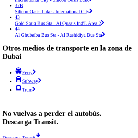
37B
Silicon Oasis Lake - International City
43
Gold Souq Bus Sta - Al Qusais Ind'L Area 2
44
Al Ghubaiba Bus Sta - Al Rashidiya Bus Sta
Otros medios de transporte en la zona de
Dubai
Ferry
Subway
Tram
No vuelvas a perder el autobús.
Descarga Transit.
Descarga Transit