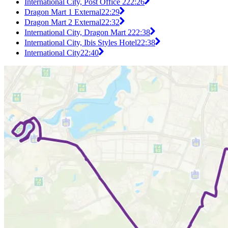
International City, Post Office 2
22:26
Dragon Mart 1 External
22:29
Dragon Mart 2 External
22:32
International City, Dragon Mart 2
22:38
International City, Ibis Styles Hotel
22:38
International City
22:40