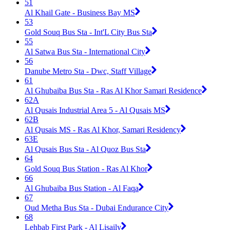
51
Al Khail Gate - Business Bay MS
53
Gold Souq Bus Sta - Int'L City Bus Sta
55
Al Satwa Bus Sta - International City
56
Danube Metro Sta - Dwc, Staff Village
61
Al Ghubaiba Bus Sta - Ras Al Khor Samari Residence
62A
Al Qusais Industrial Area 5 - Al Qusais MS
62B
Al Qusais MS - Ras Al Khor, Samari Residency
63E
Al Qusais Bus Sta - Al Quoz Bus Sta
64
Gold Souq Bus Station - Ras Al Khor
66
Al Ghubaiba Bus Station - Al Faqa
67
Oud Metha Bus Sta - Dubai Endurance City
68
Lehbab First Park - Al Lisaily