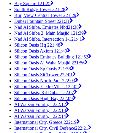
Bay Square 1
21:25
South Ridge Tower 2
21:28
Burj View Central Tower 2
21:29
Dubai Fountain Street 2
21:31
Nad Al Shiba, Emirates Nbd
21:38
Nad Al Shiba 2, Main Masjid 1
21:39
Nad Al Shiba, Intersection 1-1
21:41
Silicon Oasis Hq 2
21:48
Silicon Oasis Axiom 1
21:49
Silicon Oasis Emirates Building 1
21:52
Silicon Oasis Al Waha Masjid 2
21:56
Silicon Oasis Sp Oasis 2
21:58
Silicon Oasis Sit Tower 2
22:01
Silicon Oasis North Park 2
22:03
Silicon Oasis, Cedre Villas 1
22:05
Silicon Oasis, Rit Dubai 1
22:07
Silicon Oasis High Bay 2
22:09
Al Warsan Fourth, - 2
22:12
Al Warsan Fourth, - 2
22:13
Al Warsan Fourth, - 2
22:14
International City, Greece 2
22:19
International City, Civil Defence2
22:21