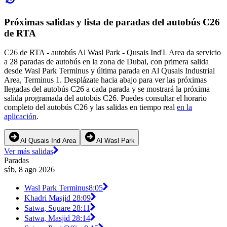
Próximas salidas y lista de paradas del autobús C26
de RTA
C26 de RTA - autobús Al Wasl Park - Qusais Ind'L Area da servicio
a 28 paradas de autobús en la zona de Dubai, con primera salida
desde Wasl Park Terminus y última parada en Al Qusais Industrial
Area, Terminus 1. Desplázate hacia abajo para ver las próximas
llegadas del autobús C26 a cada parada y se mostrará la próxima
salida programada del autobús C26. Puedes consultar el horario
completo del autobús C26 y las salidas en tiempo real
en la
aplicación
.
Al Qusais Ind Area
Al Wasl Park
Ver más salidas
Paradas
sáb, 8 ago 2026
Wasl Park Terminus
8:05
Khadri Masjid 2
8:09
Satwa, Square 2
8:11
Satwa, Masjid 2
8:14