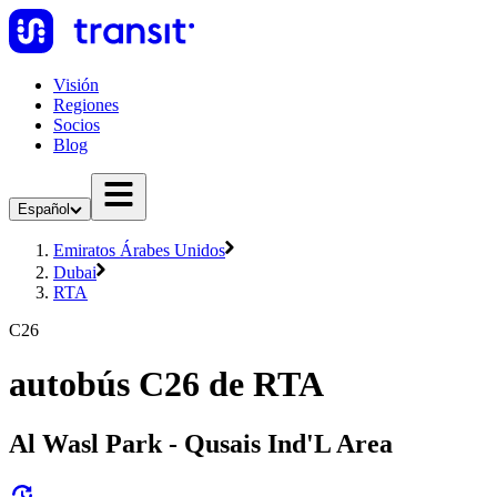
Visión
Regiones
Socios
Blog
Español
Emiratos Árabes Unidos
Dubai
RTA
C26
autobús C26 de RTA
Al Wasl Park - Qusais Ind'L Area