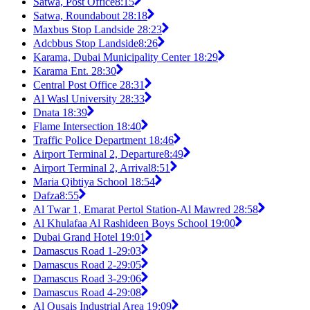
Satwa, Post Office
8:15
Satwa, Roundabout 2
8:18
Maxbus Stop Landside 2
8:23
Adcbbus Stop Landside
8:26
Karama, Dubai Municipality Center 1
8:29
Karama Ent. 2
8:30
Central Post Office 2
8:31
Al Wasl University 2
8:33
Dnata 1
8:39
Flame Intersection 1
8:40
Traffic Police Department 1
8:46
Airport Terminal 2, Departure
8:49
Airport Terminal 2, Arrival
8:51
Maria Qibtiya School 1
8:54
Dafza
8:55
Al Twar 1, Emarat Pertol Station-Al Mawred 2
8:58
Al Khulafaa Al Rashideen Boys School 1
9:00
Dubai Grand Hotel 1
9:01
Damascus Road 1-2
9:03
Damascus Road 2-2
9:05
Damascus Road 3-2
9:06
Damascus Road 4-2
9:08
Al Qusais Industrial Area 1
9:09