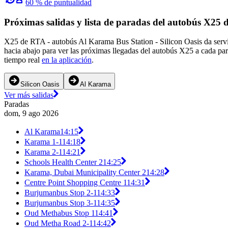
60 % de puntualidad
Próximas salidas y lista de paradas del autobús X25
X25 de RTA - autobús Al Karama Bus Station - Silicon Oasis da servi
hacia abajo para ver las próximas llegadas del autobús X25 a cada pa
tiempo real
en la aplicación
.
Silicon Oasis
Al Karama
Ver más salidas
Paradas
dom, 9 ago 2026
Al Karama
14:15
Karama 1-1
14:18
Karama 2-1
14:21
Schools Health Center 2
14:25
Karama, Dubai Municipality Center 2
14:28
Centre Point Shopping Centre 1
14:31
Burjumanbus Stop 2-1
14:33
Burjumanbus Stop 3-1
14:35
Oud Methabus Stop 1
14:41
Oud Metha Road 2-1
14:42