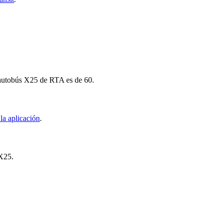
o autobús X25 de RTA es de 60.
la aplicación
.
 X25.