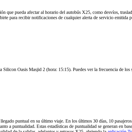
ón que pueda afectar al horario del autobús X25, como desvíos, traslad
birte para recibir notificaciones de cualquier alerta de servicio emitida
 Silicon Oasis Masjid 2 (hora: 15:15). Puedes ver la frecuencia de los s
llegado puntual en su último viaje. En los últimos 30 días, 10 pasaje
nto a puntualidad. Estas estadísticas de puntualidad se generan en base 
alidad de la salidas, adelantos y retrasos X25, abriendo la
aplicación Tr