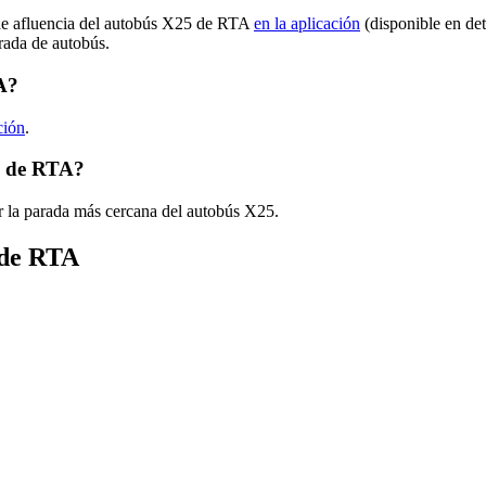
 de afluencia del autobús X25 de RTA
en la aplicación
(disponible en de
arada de autobús.
A?
ción
.
5 de RTA?
r la parada más cercana del autobús X25.
 de RTA