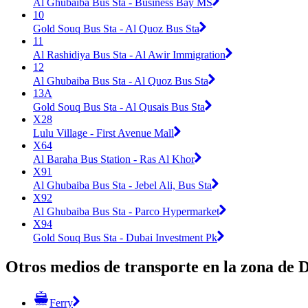
Al Ghubaiba Bus Sta - Business Bay MS
10
Gold Souq Bus Sta - Al Quoz Bus Sta
11
Al Rashidiya Bus Sta - Al Awir Immigration
12
Al Ghubaiba Bus Sta - Al Quoz Bus Sta
13A
Gold Souq Bus Sta - Al Qusais Bus Sta
X28
Lulu Village - First Avenue Mall
X64
Al Baraha Bus Station - Ras Al Khor
X91
Al Ghubaiba Bus Sta - Jebel Ali, Bus Sta
X92
Al Ghubaiba Bus Sta - Parco Hypermarket
X94
Gold Souq Bus Sta - Dubai Investment Pk
Otros medios de transporte en la zona de 
Ferry