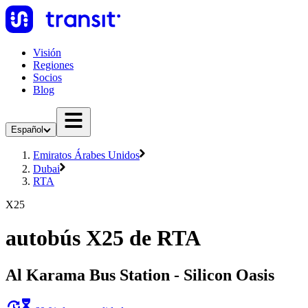
Visión
Regiones
Socios
Blog
Español
Emiratos Árabes Unidos
Dubai
RTA
X25
autobús X25 de RTA
Al Karama Bus Station - Silicon Oasis