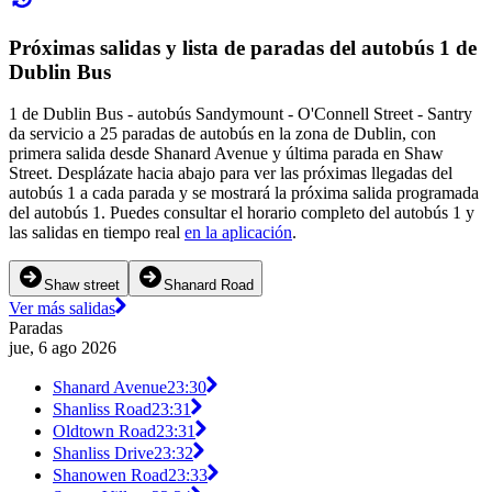
Próximas salidas y lista de paradas del autobús 1 de
Dublin Bus
1 de Dublin Bus - autobús Sandymount - O'Connell Street - Santry
da servicio a 25 paradas de autobús en la zona de Dublin, con
primera salida desde Shanard Avenue y última parada en Shaw
Street. Desplázate hacia abajo para ver las próximas llegadas del
autobús 1 a cada parada y se mostrará la próxima salida programada
del autobús 1. Puedes consultar el horario completo del autobús 1 y
las salidas en tiempo real
en la aplicación
.
Shaw street
Shanard Road
Ver más salidas
Paradas
jue, 6 ago 2026
Shanard Avenue
23:30
Shanliss Road
23:31
Oldtown Road
23:31
Shanliss Drive
23:32
Shanowen Road
23:33