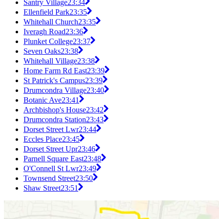
Santry Village
23:34
Ellenfield Park
23:35
Whitehall Church
23:35
Iveragh Road
23:36
Plunket College
23:37
Seven Oaks
23:38
Whitehall Village
23:38
Home Farm Rd East
23:39
St Patrick's Campus
23:39
Drumcondra Village
23:40
Botanic Ave
23:41
Archbishop's House
23:42
Drumcondra Station
23:43
Dorset Street Lwr
23:44
Eccles Place
23:45
Dorset Street Upr
23:46
Parnell Square East
23:48
O'Connell St Lwr
23:49
Townsend Street
23:50
Shaw Street
23:51