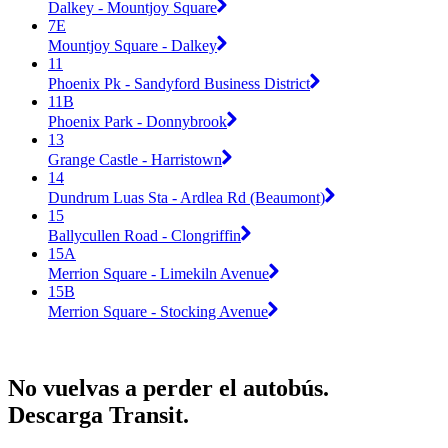
Dalkey - Mountjoy Square
7E
Mountjoy Square - Dalkey
11
Phoenix Pk - Sandyford Business District
11B
Phoenix Park - Donnybrook
13
Grange Castle - Harristown
14
Dundrum Luas Sta - Ardlea Rd (Beaumont)
15
Ballycullen Road - Clongriffin
15A
Merrion Square - Limekiln Avenue
15B
Merrion Square - Stocking Avenue
No vuelvas a perder el autobús.
Descarga Transit.