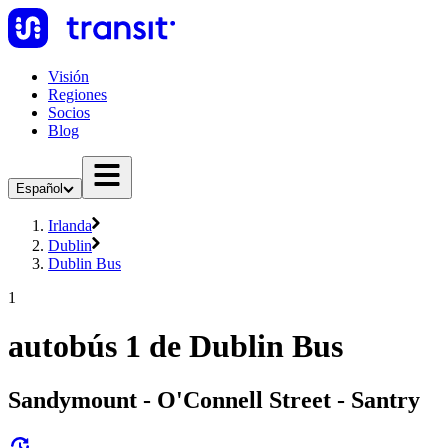
Visión
Regiones
Socios
Blog
Español
Irlanda
Dublin
Dublin Bus
1
autobús 1 de Dublin Bus
Sandymount - O'Connell Street - Santry