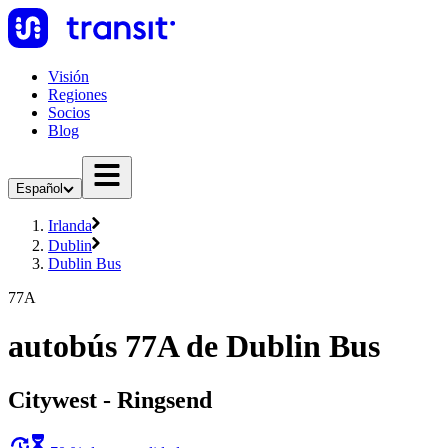
Visión
Regiones
Socios
Blog
Español
Irlanda
Dublin
Dublin Bus
77A
autobús 77A de Dublin Bus
Citywest - Ringsend