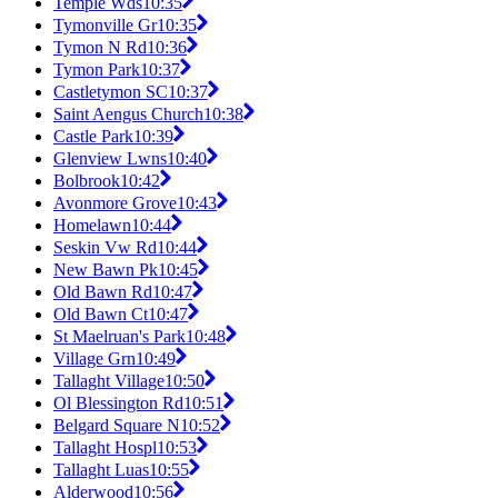
Temple Wds
10:35
Tymonville Gr
10:35
Tymon N Rd
10:36
Tymon Park
10:37
Castletymon SC
10:37
Saint Aengus Church
10:38
Castle Park
10:39
Glenview Lwns
10:40
Bolbrook
10:42
Avonmore Grove
10:43
Homelawn
10:44
Seskin Vw Rd
10:44
New Bawn Pk
10:45
Old Bawn Rd
10:47
Old Bawn Ct
10:47
St Maelruan's Park
10:48
Village Grn
10:49
Tallaght Village
10:50
Ol Blessington Rd
10:51
Belgard Square N
10:52
Tallaght Hospl
10:53
Tallaght Luas
10:55
Alderwood
10:56