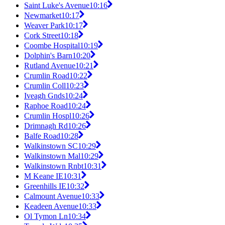
Saint Luke's Avenue
10:16
Newmarket
10:17
Weaver Park
10:17
Cork Street
10:18
Coombe Hospital
10:19
Dolphin's Barn
10:20
Rutland Avenue
10:21
Crumlin Road
10:22
Crumlin Coll
10:23
Iveagh Gnds
10:24
Raphoe Road
10:24
Crumlin Hospl
10:26
Drimnagh Rd
10:26
Balfe Road
10:28
Walkinstown SC
10:29
Walkinstown Mal
10:29
Walkinstown Rnbt
10:31
M Keane IE
10:31
Greenhills IE
10:32
Calmount Avenue
10:33
Keadeen Avenue
10:33
Ol Tymon Ln
10:34