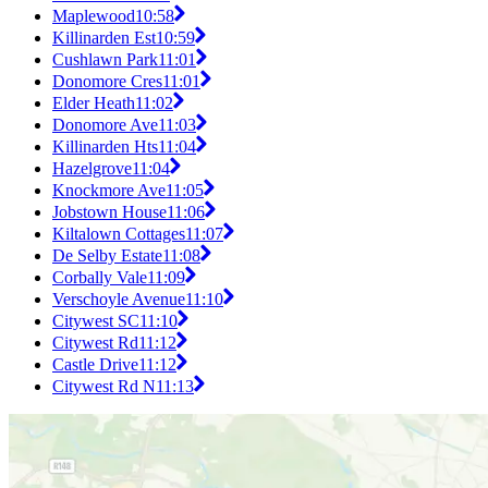
Maplewood
10:58
Killinarden Est
10:59
Cushlawn Park
11:01
Donomore Cres
11:01
Elder Heath
11:02
Donomore Ave
11:03
Killinarden Hts
11:04
Hazelgrove
11:04
Knockmore Ave
11:05
Jobstown House
11:06
Kiltalown Cottages
11:07
De Selby Estate
11:08
Corbally Vale
11:09
Verschoyle Avenue
11:10
Citywest SC
11:10
Citywest Rd
11:12
Castle Drive
11:12
Citywest Rd N
11:13