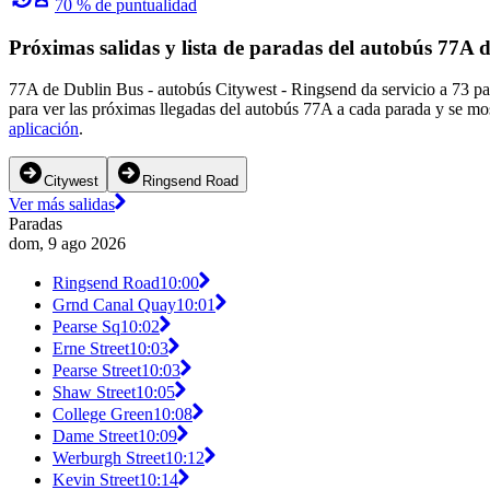
70 % de puntualidad
Próximas salidas y lista de paradas del autobús 77A 
77A de Dublin Bus - autobús Citywest - Ringsend da servicio a 73 pa
para ver las próximas llegadas del autobús 77A a cada parada y se mo
aplicación
.
Citywest
Ringsend Road
Ver más salidas
Paradas
dom, 9 ago 2026
Ringsend Road
10:00
Grnd Canal Quay
10:01
Pearse Sq
10:02
Erne Street
10:03
Pearse Street
10:03
Shaw Street
10:05
College Green
10:08
Dame Street
10:09
Werburgh Street
10:12
Kevin Street
10:14