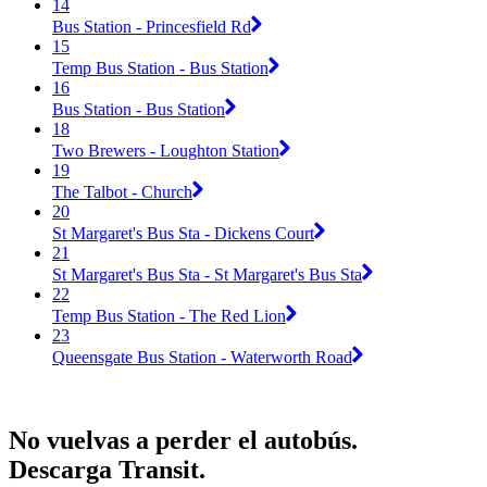
14
Bus Station - Princesfield Rd
15
Temp Bus Station - Bus Station
16
Bus Station - Bus Station
18
Two Brewers - Loughton Station
19
The Talbot - Church
20
St Margaret's Bus Sta - Dickens Court
21
St Margaret's Bus Sta - St Margaret's Bus Sta
22
Temp Bus Station - The Red Lion
23
Queensgate Bus Station - Waterworth Road
No vuelvas a perder el autobús.
Descarga Transit.