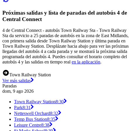
Próximas salidas y lista de paradas del autobús 4 de
Central Connect
4 de Central Connect - autobús Town Railway Sta - Town Railway
Sta da servicio a 25 paradas de autobús en la zona de East Midlands,
con primera salida desde Town Railway Station y última parada en
Town Railway Station. Desplázate hacia abajo para ver las próximas
llegadas del autobús 4 a cada parada y se mostrará la próxima salida
programada del autobús 4. Puedes consultar el horario completo del
autobús 4 y las salidas en tiempo real
en la aplicación
.
Town Railway Station
Ver más salidas
Paradas
dom, 9 ago 2026
Town Railway Station
8:30
Park
8:31
Netteswell Orchard
8:32
Temp Bus Station
8:35
Leisure Centre
8:38
St Marks School
8:39