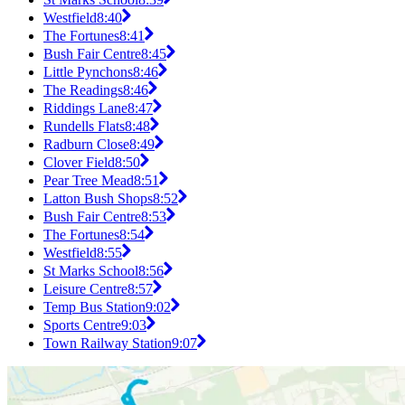
Westfield
8:40
The Fortunes
8:41
Bush Fair Centre
8:45
Little Pynchons
8:46
The Readings
8:46
Riddings Lane
8:47
Rundells Flats
8:48
Radburn Close
8:49
Clover Field
8:50
Pear Tree Mead
8:51
Latton Bush Shops
8:52
Bush Fair Centre
8:53
The Fortunes
8:54
Westfield
8:55
St Marks School
8:56
Leisure Centre
8:57
Temp Bus Station
9:02
Sports Centre
9:03
Town Railway Station
9:07