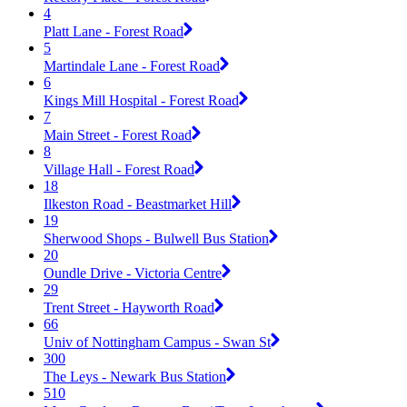
4
Platt Lane - Forest Road
5
Martindale Lane - Forest Road
6
Kings Mill Hospital - Forest Road
7
Main Street - Forest Road
8
Village Hall - Forest Road
18
Ilkeston Road - Beastmarket Hill
19
Sherwood Shops - Bulwell Bus Station
20
Oundle Drive - Victoria Centre
29
Trent Street - Hayworth Road
66
Univ of Nottingham Campus - Swan St
300
The Leys - Newark Bus Station
510