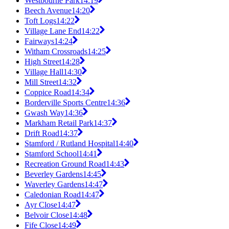
Westbourne Park
14:19
Beech Avenue
14:20
Toft Logs
14:22
Village Lane End
14:22
Fairways
14:24
Witham Crossroads
14:25
High Street
14:28
Village Hall
14:30
Mill Street
14:32
Coppice Road
14:34
Borderville Sports Centre
14:36
Gwash Way
14:36
Markham Retail Park
14:37
Drift Road
14:37
Stamford / Rutland Hospital
14:40
Stamford School
14:41
Recreation Ground Road
14:43
Beverley Gardens
14:45
Waverley Gardens
14:47
Caledonian Road
14:47
Ayr Close
14:47
Belvoir Close
14:48
Fife Close
14:49