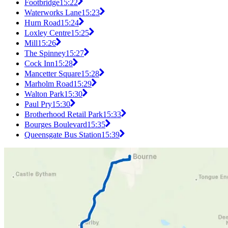
Footbridge
15:22
Waterworks Lane
15:23
Hurn Road
15:24
Loxley Centre
15:25
Mill
15:26
The Spinney
15:27
Cock Inn
15:28
Mancetter Square
15:28
Marholm Road
15:29
Walton Park
15:30
Paul Pry
15:30
Brotherhood Retail Park
15:33
Bourges Boulevard
15:35
Queensgate Bus Station
15:39