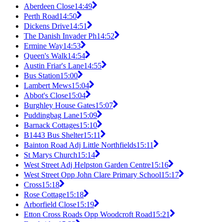
Aberdeen Close
14:49
Perth Road
14:50
Dickens Drive
14:51
The Danish Invader Ph
14:52
Ermine Way
14:53
Queen's Walk
14:54
Austin Friar's Lane
14:55
Bus Station
15:00
Lambert Mews
15:04
Abbot's Close
15:04
Burghley House Gates
15:07
Puddingbag Lane
15:09
Barnack Cottages
15:10
B1443 Bus Shelter
15:11
Bainton Road Adj Little Northfields
15:11
St Marys Church
15:14
West Street Adj Helpston Garden Centre
15:16
West Street Opp John Clare Primary School
15:17
Cross
15:18
Rose Cottage
15:18
Arborfield Close
15:19
Etton Cross Roads Opp Woodcroft Road
15:21