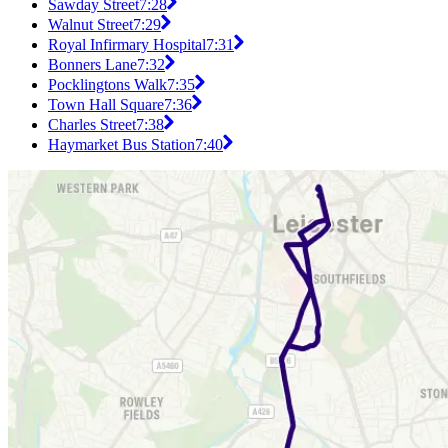
Sawday Street
7:28
Walnut Street
7:29
Royal Infirmary Hospital
7:31
Bonners Lane
7:32
Pocklingtons Walk
7:35
Town Hall Square
7:36
Charles Street
7:38
Haymarket Bus Station
7:40