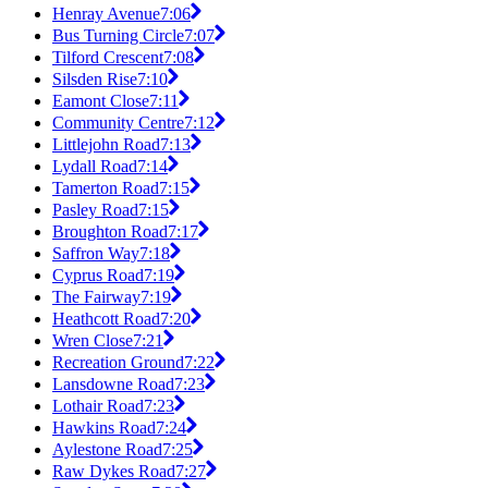
Henray Avenue
7:06
Bus Turning Circle
7:07
Tilford Crescent
7:08
Silsden Rise
7:10
Eamont Close
7:11
Community Centre
7:12
Littlejohn Road
7:13
Lydall Road
7:14
Tamerton Road
7:15
Pasley Road
7:15
Broughton Road
7:17
Saffron Way
7:18
Cyprus Road
7:19
The Fairway
7:19
Heathcott Road
7:20
Wren Close
7:21
Recreation Ground
7:22
Lansdowne Road
7:23
Lothair Road
7:23
Hawkins Road
7:24
Aylestone Road
7:25
Raw Dykes Road
7:27