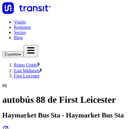
Visión
Regiones
Socios
Blog
Español
Reino Unido
East Midlands
First Leicester
88
autobús 88 de First Leicester
Haymarket Bus Sta - Haymarket Bus Sta