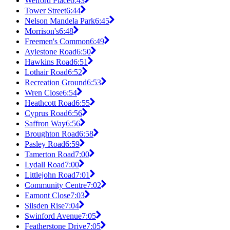
Welford Place
6:43
Tower Street
6:44
Nelson Mandela Park
6:45
Morrison's
6:48
Freemen's Common
6:49
Aylestone Road
6:50
Hawkins Road
6:51
Lothair Road
6:52
Recreation Ground
6:53
Wren Close
6:54
Heathcott Road
6:55
Cyprus Road
6:56
Saffron Way
6:56
Broughton Road
6:58
Pasley Road
6:59
Tamerton Road
7:00
Lydall Road
7:00
Littlejohn Road
7:01
Community Centre
7:02
Eamont Close
7:03
Silsden Rise
7:04
Swinford Avenue
7:05
Featherstone Drive
7:05