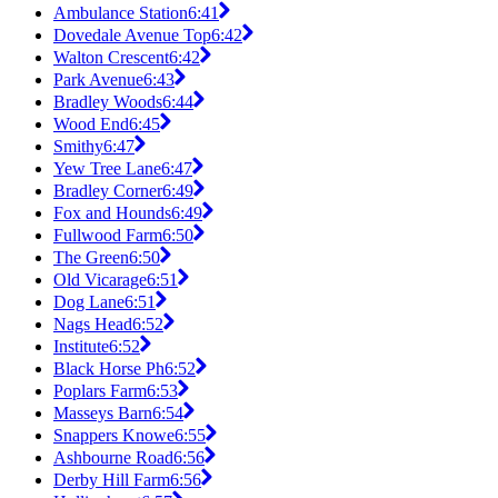
Ambulance Station
6:41
Dovedale Avenue Top
6:42
Walton Crescent
6:42
Park Avenue
6:43
Bradley Woods
6:44
Wood End
6:45
Smithy
6:47
Yew Tree Lane
6:47
Bradley Corner
6:49
Fox and Hounds
6:49
Fullwood Farm
6:50
The Green
6:50
Old Vicarage
6:51
Dog Lane
6:51
Nags Head
6:52
Institute
6:52
Black Horse Ph
6:52
Poplars Farm
6:53
Masseys Barn
6:54
Snappers Knowe
6:55
Ashbourne Road
6:56
Derby Hill Farm
6:56