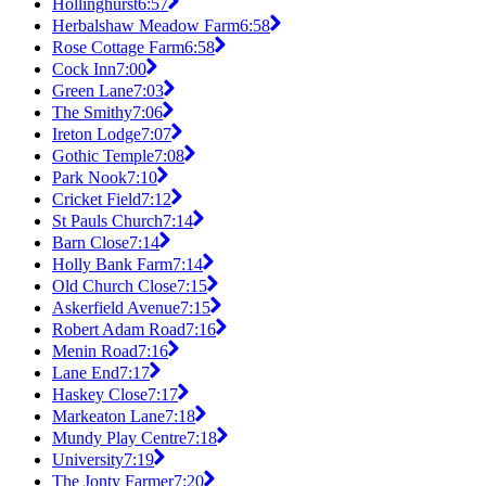
Hollinghurst
6:57
Herbalshaw Meadow Farm
6:58
Rose Cottage Farm
6:58
Cock Inn
7:00
Green Lane
7:03
The Smithy
7:06
Ireton Lodge
7:07
Gothic Temple
7:08
Park Nook
7:10
Cricket Field
7:12
St Pauls Church
7:14
Barn Close
7:14
Holly Bank Farm
7:14
Old Church Close
7:15
Askerfield Avenue
7:15
Robert Adam Road
7:16
Menin Road
7:16
Lane End
7:17
Haskey Close
7:17
Markeaton Lane
7:18
Mundy Play Centre
7:18
University
7:19
The Jonty Farmer
7:20