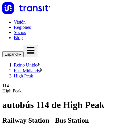
Visión
Regiones
Socios
Blog
Español
Reino Unido
East Midlands
High Peak
114
High Peak
autobús 114 de High Peak
Railway Station - Bus Station