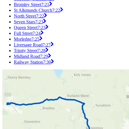
Bromley Street
7:21
St Alkmunds Church
7:22
North Street
7:22
Seven Stars
7:23
Queen Street
7:23
Full Street
7:24
Morledge
7:25
Liversage Road
7:27
Trinity Street
7:28
Midland Road
7:29
Railway Station
7:30