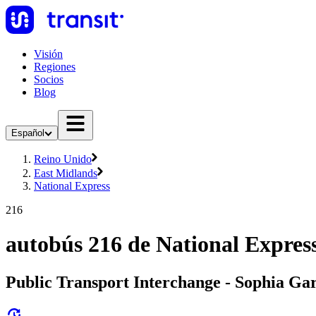
Visión
Regiones
Socios
Blog
Español
Reino Unido
East Midlands
National Express
216
autobús 216 de National Expres
Public Transport Interchange - Sophia Ga