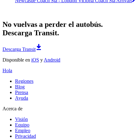
Newcastle Coach Sta - London Victoria Coach Sta Arrivals
No vuelvas a perder el autobús.
Descarga Transit.
Descarga Transit
Disponible en
iOS
y
Android
Hola
Regiones
Blog
Prensa
Ayuda
Acerca de
Visión
Equipo
Empleo
Privacidad