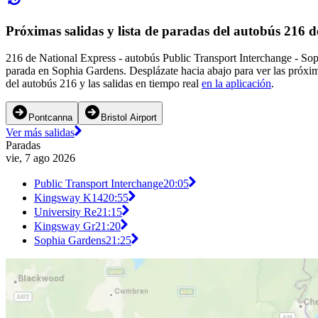
Próximas salidas y lista de paradas del autobús 216 
216 de National Express - autobús Public Transport Interchange - Sop
parada en Sophia Gardens. Desplázate hacia abajo para ver las próxim
del autobús 216 y las salidas en tiempo real
en la aplicación
.
Pontcanna
Bristol Airport
Ver más salidas
Paradas
vie, 7 ago 2026
Public Transport Interchange
20:05
Kingsway K14
20:55
University Re
21:15
Kingsway Gr
21:20
Sophia Gardens
21:25