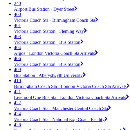
240
Airport Bus Station - Dyer Street
400
Victoria Coach Sta - Birmingham Coach Sta
401
Victoria Coach Station - Fleming Way
403
Victoria Coach Station - Bus Station
404
Argos - London Victoria Coach Sta Arrivals
406
Victoria Coach Station - Bus Station
409
Bus Station - Aberystwyth University
410
Birmingham Coach Sta - London Victoria Coach Sta Arrivals
421
Liverpool One Bus Sta - London Victoria Coach Sta Arrivals
422
Victoria Coach Sta - Manchester Central Coach Sta
424
Victoria Coach Sta - National Exp Coach Facility
426