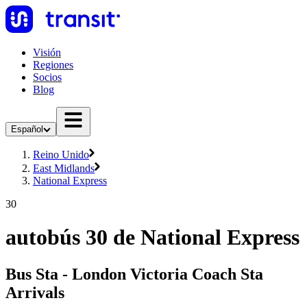
Visión
Regiones
Socios
Blog
Español
Reino Unido
East Midlands
National Express
30
autobús 30 de National Express
Bus Sta - London Victoria Coach Sta
Arrivals