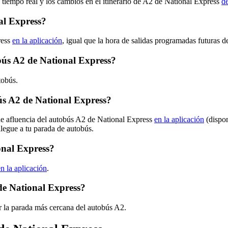
 tiempo real y los cambios en el itinerario de A2 de National Express
de
al Express?
ress
en la aplicación
, igual que la hora de salidas programadas futuras d
obús A2 de National Express?
tobús.
s A2 de National Express?
de afluencia del autobús A2 de National Express
en la aplicación
(dispon
llegue a tu parada de autobús.
onal Express?
en la aplicación
.
de National Express?
r la parada más cercana del autobús A2.