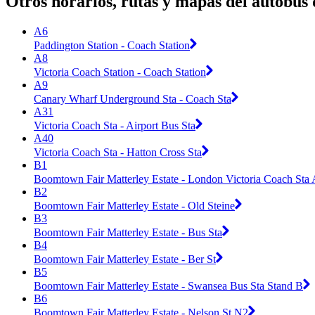
Otros horarios, rutas y mapas del autobús
A6
Paddington Station - Coach Station
A8
Victoria Coach Station - Coach Station
A9
Canary Wharf Underground Sta - Coach Sta
A31
Victoria Coach Sta - Airport Bus Sta
A40
Victoria Coach Sta - Hatton Cross Sta
B1
Boomtown Fair Matterley Estate - London Victoria Coach Sta A
B2
Boomtown Fair Matterley Estate - Old Steine
B3
Boomtown Fair Matterley Estate - Bus Sta
B4
Boomtown Fair Matterley Estate - Ber St
B5
Boomtown Fair Matterley Estate - Swansea Bus Sta Stand B
B6
Boomtown Fair Matterley Estate - Nelson St N2