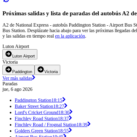
Próximas salidas y lista de paradas del autobús A2 d
A2 de National Express - autobús Paddington Station - Airport Bus St
Bus Station. Desplázate hacia abajo para ver las próximas llegadas d
y las salidas en tiempo real
en la aplicación
.
Luton Airport
Luton Airport
Victoria
Paddington
Victoria
Ver más salidas
Paradas
jue, 6 ago 2026
Paddington Station
18:15
Baker Street Station
18:27
Lord's Cricket Ground
18:30
Finchley Road Station
18:37
Finchley Road / Frognal Station
18:39
Golders Green Station
18:55
Airport Bus Station
19:45