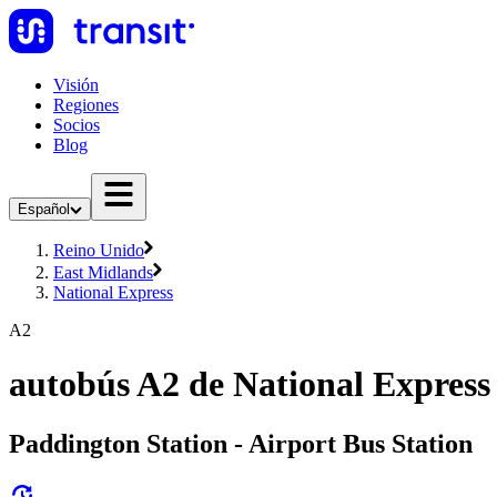
Visión
Regiones
Socios
Blog
Español
Reino Unido
East Midlands
National Express
A2
autobús A2 de National Express
Paddington Station - Airport Bus Station