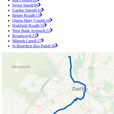
Intu Centre
8:02
Seven Stars
8:06
Garden Street
8:10
Belper Road
8:13
Queen Mary Court
8:16
Highfield Road
8:19
West Bank Avenue
8:22
Broadway
8:25
Mileash Lane
8:27
St Benedicts Bus Park
8:30