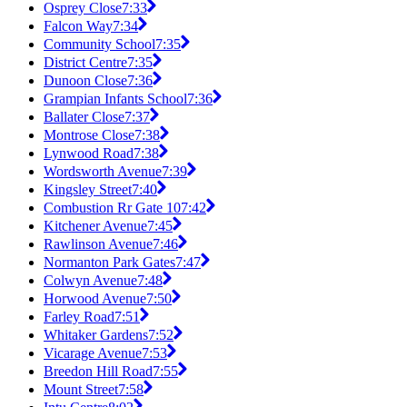
Osprey Close
7:33
Falcon Way
7:34
Community School
7:35
District Centre
7:35
Dunoon Close
7:36
Grampian Infants School
7:36
Ballater Close
7:37
Montrose Close
7:38
Lynwood Road
7:38
Wordsworth Avenue
7:39
Kingsley Street
7:40
Combustion Rr Gate 10
7:42
Kitchener Avenue
7:45
Rawlinson Avenue
7:46
Normanton Park Gates
7:47
Colwyn Avenue
7:48
Horwood Avenue
7:50
Farley Road
7:51
Whitaker Gardens
7:52
Vicarage Avenue
7:53
Breedon Hill Road
7:55
Mount Street
7:58