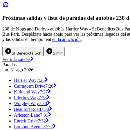
Próximas salidas y lista de paradas del autobús 238 
238 de Notts and Derby - autobús Harrier Way - St Benedicts Bus Park
Bus Park. Desplázate hacia abajo para ver las próximas llegadas del 
y las salidas en tiempo real
en la aplicación
.
St Benedicts Sch
Sinfin
Ver más salidas
Paradas
lun, 31 ago 2026
Harrier Way
7:25
Cairngorm Drive
7:26
Kirkland Way
7:27
Pilgrims Way
7:28
Wragley Way
7:30
Beaufort Road
7:30
Arleston Lane
7:31
Ettrick Drive
7:32
Lomond Avenue
7:32