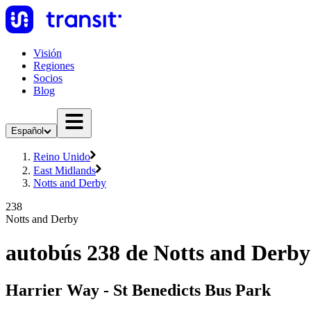
Visión
Regiones
Socios
Blog
Español
Reino Unido
East Midlands
Notts and Derby
238
Notts and Derby
autobús 238 de Notts and Derby
Harrier Way - St Benedicts Bus Park