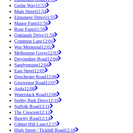
Grebe Way
11:53
Main Street
11:54
Elmsmere Drive
11:55
Manor Farm
11:56
Rose Farm
11:59
Oaklands Drive
11:59
Common Lane
12:01
War Memorial
12:02
Melbourne Grove
12:03
Devonshire Road
12:04
Sandymount
12:04
East Street
12:05
Dorchester Road
12:06
Grosvenor Road
12:07
Asda
12:08
Waterslack Road
12:08
Serlby Park Drive
12:10
Suffolk Road
12:11
The Crescent
12:12
Bawtry Road
12:14
Gibbet Hill Lane
12:15
High Street / Tickhill Road
12:18