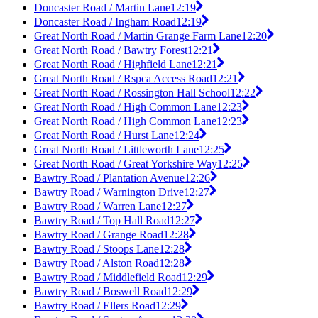
Doncaster Road / Martin Lane
12:19
Doncaster Road / Ingham Road
12:19
Great North Road / Martin Grange Farm Lane
12:20
Great North Road / Bawtry Forest
12:21
Great North Road / Highfield Lane
12:21
Great North Road / Rspca Access Road
12:21
Great North Road / Rossington Hall School
12:22
Great North Road / High Common Lane
12:23
Great North Road / High Common Lane
12:23
Great North Road / Hurst Lane
12:24
Great North Road / Littleworth Lane
12:25
Great North Road / Great Yorkshire Way
12:25
Bawtry Road / Plantation Avenue
12:26
Bawtry Road / Warnington Drive
12:27
Bawtry Road / Warren Lane
12:27
Bawtry Road / Top Hall Road
12:27
Bawtry Road / Grange Road
12:28
Bawtry Road / Stoops Lane
12:28
Bawtry Road / Alston Road
12:28
Bawtry Road / Middlefield Road
12:29
Bawtry Road / Boswell Road
12:29
Bawtry Road / Ellers Road
12:29