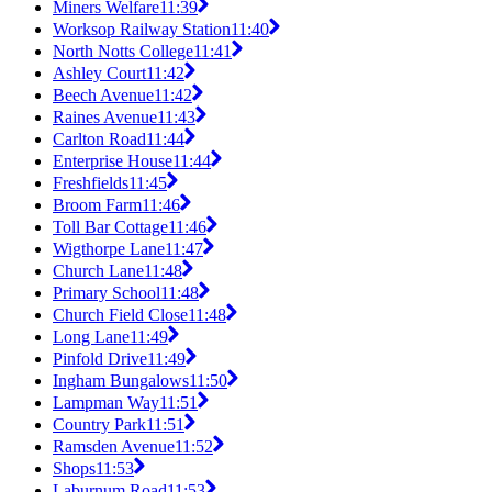
Miners Welfare
11:39
Worksop Railway Station
11:40
North Notts College
11:41
Ashley Court
11:42
Beech Avenue
11:42
Raines Avenue
11:43
Carlton Road
11:44
Enterprise House
11:44
Freshfields
11:45
Broom Farm
11:46
Toll Bar Cottage
11:46
Wigthorpe Lane
11:47
Church Lane
11:48
Primary School
11:48
Church Field Close
11:48
Long Lane
11:49
Pinfold Drive
11:49
Ingham Bungalows
11:50
Lampman Way
11:51
Country Park
11:51
Ramsden Avenue
11:52
Shops
11:53
Laburnum Road
11:53