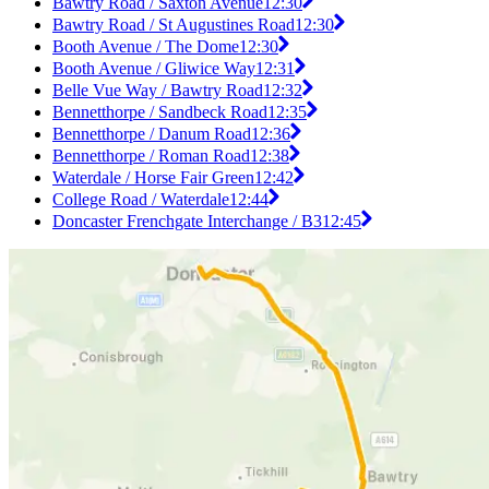
Bawtry Road / Saxton Avenue
12:30
Bawtry Road / St Augustines Road
12:30
Booth Avenue / The Dome
12:30
Booth Avenue / Gliwice Way
12:31
Belle Vue Way / Bawtry Road
12:32
Bennetthorpe / Sandbeck Road
12:35
Bennetthorpe / Danum Road
12:36
Bennetthorpe / Roman Road
12:38
Waterdale / Horse Fair Green
12:42
College Road / Waterdale
12:44
Doncaster Frenchgate Interchange / B3
12:45