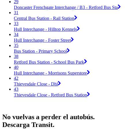
29
Doncaster Frenchgate Interchange / B3 - Retford Bus Sta
31
Central Bus Station - Rail Station
33
Hull Interchange - Hilltop Kennels
34
Hull Interchange - Foster Street
35
Bus Station - Primary School
38
Retford Bus Station - School Bus Park
40
Hull Interchange - Morrisons Superstore
42
Thievesdale Close - Dhl
43
Thievesdale Close - Retford Bus Station
No vuelvas a perder el autobús.
Descarga Transit.