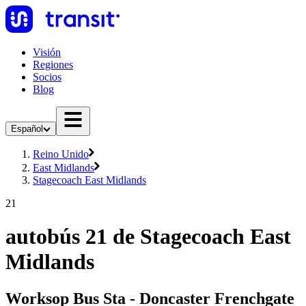
Visión
Regiones
Socios
Blog
Español
Reino Unido
East Midlands
Stagecoach East Midlands
21
autobús 21 de Stagecoach East
Midlands
Worksop Bus Sta - Doncaster Frenchgate