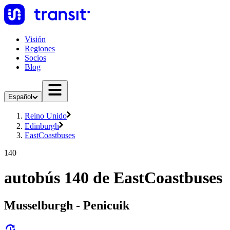
Visión
Regiones
Socios
Blog
Español
Reino Unido
Edinburgh
EastCoastbuses
140
autobús 140 de EastCoastbuses
Musselburgh - Penicuik