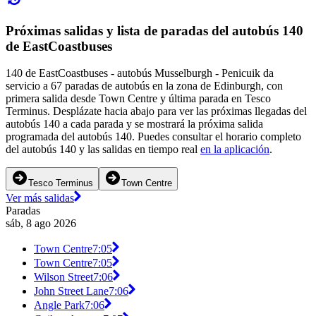
Próximas salidas y lista de paradas del autobús 140
de EastCoastbuses
140 de EastCoastbuses - autobús Musselburgh - Penicuik da
servicio a 67 paradas de autobús en la zona de Edinburgh, con
primera salida desde Town Centre y última parada en Tesco
Terminus. Desplázate hacia abajo para ver las próximas llegadas del
autobús 140 a cada parada y se mostrará la próxima salida
programada del autobús 140. Puedes consultar el horario completo
del autobús 140 y las salidas en tiempo real
en la aplicación
.
Tesco Terminus
Town Centre
Ver más salidas
Paradas
sáb, 8 ago 2026
Town Centre
7:05
Town Centre
7:05
Wilson Street
7:06
John Street Lane
7:06
Angle Park
7:06