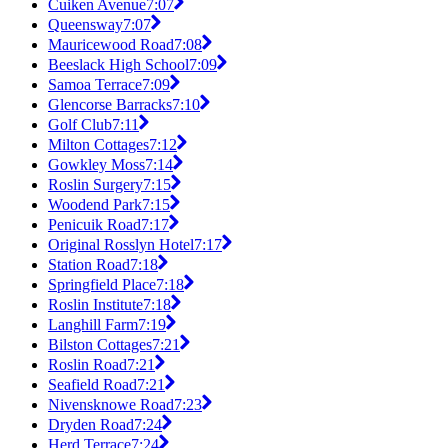
Cuiken Avenue
7:07
Queensway
7:07
Mauricewood Road
7:08
Beeslack High School
7:09
Samoa Terrace
7:09
Glencorse Barracks
7:10
Golf Club
7:11
Milton Cottages
7:12
Gowkley Moss
7:14
Roslin Surgery
7:15
Woodend Park
7:15
Penicuik Road
7:17
Original Rosslyn Hotel
7:17
Station Road
7:18
Springfield Place
7:18
Roslin Institute
7:18
Langhill Farm
7:19
Bilston Cottages
7:21
Roslin Road
7:21
Seafield Road
7:21
Nivensknowe Road
7:23
Dryden Road
7:24
Herd Terrace
7:24