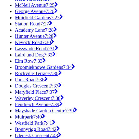
McNeil Avenue
7:25
George Avenue
7:26
Muirfield Gardens
7:27
Station Road
7:27
Academy Lane
7:28
Hunter Avenue
7:28
Kevock Road
7:30
Lasswade Road
7:31
Laird and Dog
7:32
Elm Row
7:33
Broomieknowe Gardens
7:34
Rockville Terrace
7:36
Park Road
7:36
Douglas Crescent
7:37
Maryfield Place
7:37
Waverley Crescent
7:38
Pendreich Avenue
7:39
Mayshade Garden Centre
7:39
Muirpark
7:40
Westfield Park
7:41
Bonnyrigg Road
7:42
Glenesk Crescent
7:43