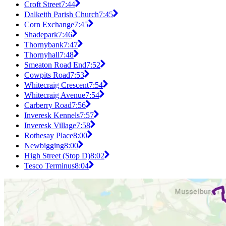
Croft Street
7:44
Dalkeith Parish Church
7:45
Corn Exchange
7:45
Shadepark
7:46
Thornybank
7:47
Thornyhall
7:48
Smeaton Road End
7:52
Cowpits Road
7:53
Whitecraig Crescent
7:54
Whitecraig Avenue
7:54
Carberry Road
7:56
Inveresk Kennels
7:57
Inveresk Village
7:58
Rothesay Place
8:00
Newbigging
8:00
High Street (Stop D)
8:02
Tesco Terminus
8:04