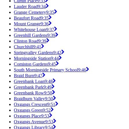
Cumin Place
9:33
Lauder Road
9:34
Grange Cemetery
9:35
Beaufort Road
9:35
Mount Grange
9:36
Whitehouse Loan
9:37
Greenhill Gardens
9:39
Clinton Road
9:39
Churchhill
9:41
Springvalley Gardens
9:42
Morningside Station
9:44
Comiston Gardens
9:45
South Morningside Primary School
9:46
Braid Burn
9:47
Greenbank Loan
9:48
Greenbank Park
9:49
Greenbank Row
9:50
Braidburn Valley
9:50
Oxgangs Crescent
9:51
Oxgangs Green
9:52
Oxgangs Place
9:53
Oxgangs Avenue
9:53
Oxgangs Library
9:54