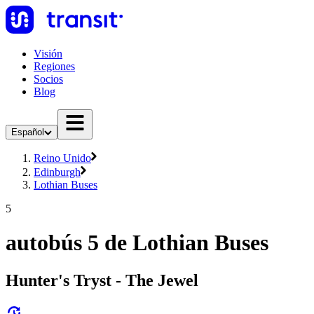
Visión
Regiones
Socios
Blog
Español
Reino Unido
Edinburgh
Lothian Buses
5
autobús 5 de Lothian Buses
Hunter's Tryst - The Jewel