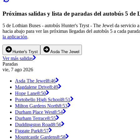
Próximas salidas y lista de paradas del autobús 5 de
5 de Lothian Buses - autobús Hunter's Tryst - The Jewel da servicio 
hacia abajo para ver las próximas llegadas del autobús 5 a cada parad
la aplicación
.
Hunter's Tryst
Asda The Jewel
Ver más salidas
Paradas
vie, 7 ago 2026
Asda The Jewel
8:46
Magdalene Drive
8:49
Hope Lane
8:50
Portobello High School
8:51
Milton Gardens North
8:53
Durham Place West
8:54
Durham Terrace
8:55
Duddingston Road
8:56
Figgate Park
8:57
Mountcastle Gardens
8:58