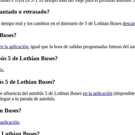
nter's Tryst (9:57). El tiempo total del viaje para el próximo autobús 
lantado o retrasado?
 tiempo real y los cambios en el itinerario de 5 de Lothian Buses
descar
 Buses?
en la aplicación
, igual que la hora de salidas programadas futuras del au
obús 5 de Lothian Buses?
ús.
s 5 de Lothian Buses?
de afluencia del autobús 5 de Lothian Buses
en la aplicación
(disponible
llegue a tu parada de autobús.
an Buses?
 aplicación
.
e Lothian Buses?