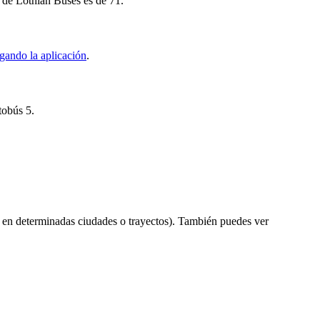
5 de Lothian Buses es de 71.
gando la aplicación
.
tobús 5.
 en determinadas ciudades o trayectos). También puedes ver