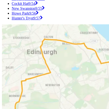
Cockit Hat
9:54
New Swanston
9:55
Howe Park
9:56
Hunter's Tryst
9:57