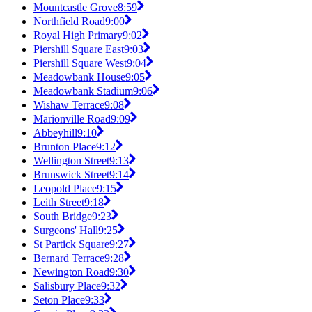
Mountcastle Grove
8:59
Northfield Road
9:00
Royal High Primary
9:02
Piershill Square East
9:03
Piershill Square West
9:04
Meadowbank House
9:05
Meadowbank Stadium
9:06
Wishaw Terrace
9:08
Marionville Road
9:09
Abbeyhill
9:10
Brunton Place
9:12
Wellington Street
9:13
Brunswick Street
9:14
Leopold Place
9:15
Leith Street
9:18
South Bridge
9:23
Surgeons' Hall
9:25
St Partick Square
9:27
Bernard Terrace
9:28
Newington Road
9:30
Salisbury Place
9:32
Seton Place
9:33