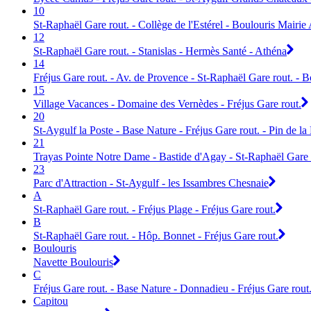
10
St-Raphaël Gare rout. - Collège de l'Estérel - Boulouris Mairi
12
St-Raphaël Gare rout. - Stanislas - Hermès Santé - Athéna
14
Fréjus Gare rout. - Av. de Provence - St-Raphaël Gare rout. - 
15
Village Vacances - Domaine des Vernèdes - Fréjus Gare rout.
20
St-Aygulf la Poste - Base Nature - Fréjus Gare rout. - Pin de l
21
Trayas Pointe Notre Dame - Bastide d'Agay - St-Raphaël Gare 
23
Parc d'Attraction - St-Aygulf - les Issambres Chesnaie
A
St-Raphaël Gare rout. - Fréjus Plage - Fréjus Gare rout.
B
St-Raphaël Gare rout. - Hôp. Bonnet - Fréjus Gare rout.
Boulouris
Navette Boulouris
C
Fréjus Gare rout. - Base Nature - Donnadieu - Fréjus Gare rout
Capitou