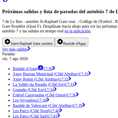
Próximas salidas y lista de paradas del autobús 7 de 
7 de Le Bus - autobús St-Raphaël Gare rout. - Collège de l'Estérel - 
Gare Routière (Quai F). Desplázate hacia abajo para ver las próximas 
autobús 7 y las salidas en tiempo real
en la aplicación
.
Saint-Raphaël Gare routière
Bastide d'Agay
Ver más salidas
Paradas
vie, 7 ago 2026
Bastide d'Agay
17:30
Agay Bureau Municipal (Côté Abribus)
17:31
Agay Relais (Côté Abribus)
17:32
La Vallée du Paradis (Côté Est)
17:33
Gratadis (Côté Est)
17:34
Estérel Caravaning (Côté Ouest)
17:36
Les Veyssières
17:38
Bastide de Valescure (Côté Abribus)
17:39
Les Parcs (Côté Nord)
17:40
Les Parcs (Côté Sud)
17:41