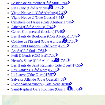
Bastide de Valescure (Côté Sud)
17:41
Pin Blanc (Côté Abribus)
17:42
Vigne Neuve 1 (Côté Abribus)
17:43
Vigne Neuve 2 (Côté Ouest)
17:44
Cimetière de l'Aspé (Côté Abribus)
17:46
Athéna (Côté Abribus)
17:47
Centre Commercial (Leclerc)
17:48
Les Hauts de Boulouris (Côté Abribus)
17:49
Collège de l'Estérel (Côté Abribus)
17:50
Mas Saint François (Côté Nord)
17:51
Aspé (Côté Sud)
17:51
Petit Défends (Côté Est)
17:52
Hermès Santé (Côté Abribus)
17:54
Les Hauts de Saint-Raphaël (Côté Ouest)
17:55
Les Gabians (Côté Nord)
17:55
La Lauve (Côté Ouest)
17:57
Salvator Allende (Côté Ouest)
17:58
Lycée Saint-Exupéry (Côté Nord)
18:00
Saint-Raphaël Gare Routière (Quai F)
18:04