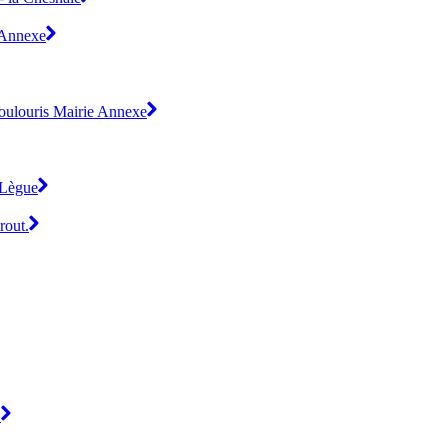
e Annexe
Boulouris Mairie Annexe
a Lègue
rout.
.