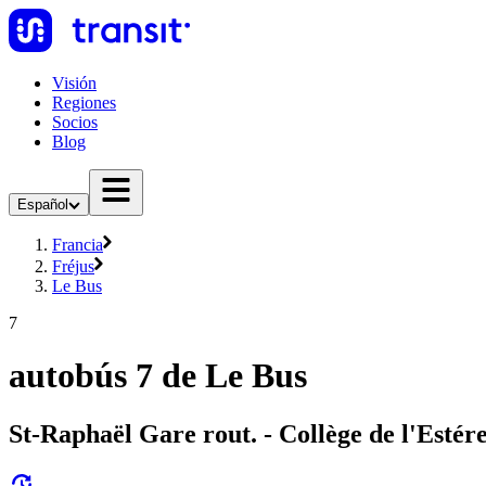
Visión
Regiones
Socios
Blog
Español
Francia
Fréjus
Le Bus
7
autobús 7 de Le Bus
St-Raphaël Gare rout. - Collège de l'Estér