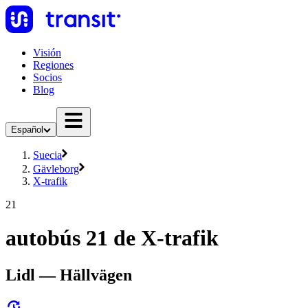
Visión
Regiones
Socios
Blog
Español
Suecia
Gävleborg
X-trafik
21
autobús 21 de X-trafik
Lidl — Hällvägen