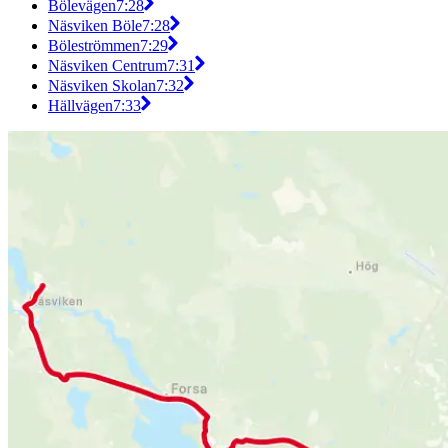
Bölevägen
7:28
Näsviken Böle
7:28
Böleströmmen
7:29
Näsviken Centrum
7:31
Näsviken Skolan
7:32
Hällvägen
7:33