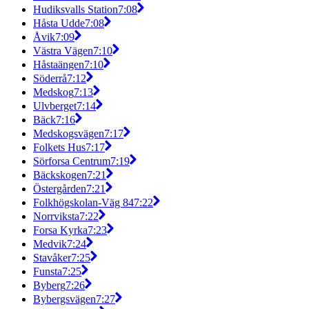
Hudiksvalls Station
7:08
Håsta Udde
7:08
Åvik
7:09
Västra Vägen
7:10
Håstaängen
7:10
Söderrå
7:12
Medskog
7:13
Ulvberget
7:14
Bäck
7:16
Medskogsvägen
7:17
Folkets Hus
7:17
Sörforsa Centrum
7:19
Bäckskogen
7:21
Östergården
7:21
Folkhögskolan-Väg 84
7:22
Norrviksta
7:22
Forsa Kyrka
7:23
Medvik
7:24
Stavåker
7:25
Funsta
7:25
Byberg
7:26
Bybergsvägen
7:27