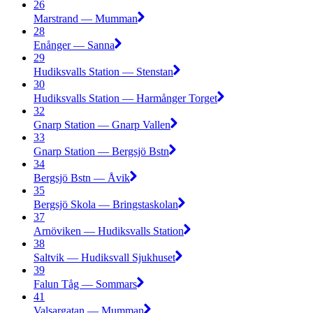
26
Marstrand — Mumman
28
Enånger — Sanna
29
Hudiksvalls Station — Stenstan
30
Hudiksvalls Station — Harmånger Torget
32
Gnarp Station — Gnarp Vallen
33
Gnarp Station — Bergsjö Bstn
34
Bergsjö Bstn — Åvik
35
Bergsjö Skola — Bringstaskolan
37
Arnöviken — Hudiksvalls Station
38
Saltvik — Hudiksvall Sjukhuset
39
Falun Tåg — Sommars
41
Valsargatan — Mumman