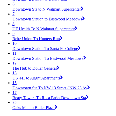
6
Downtown Sta to N Walmart Supercenter
7
Downtown Station to Eastwood Meadows
8
UF Health To N Walmart Supercenter
9
Reitz Union To Hunters Run
10
Downtown Station To Santa Fe College
11
Downtown Station To Eastwood Meadows
12
The Hub to Dollar General
13
US 441 to Alight Apartments
15
Downtown Sta To NW 13 Street / NW 23 Av
17
Beaty Towers To Rosa Parks Downtown Sta
75
Oaks Mall to Butler Plaza