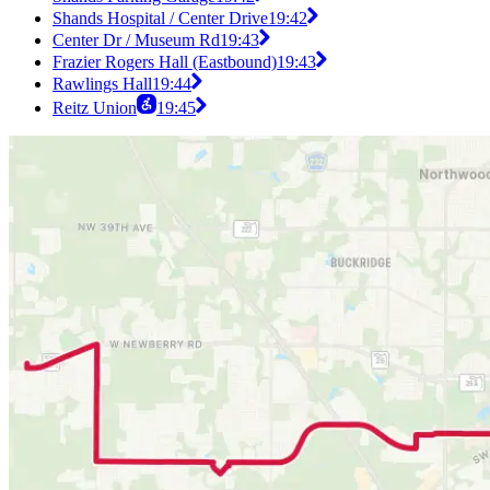
Shands Hospital / Center Drive
19:42
Center Dr / Museum Rd
19:43
Frazier Rogers Hall (Eastbound)
19:43
Rawlings Hall
19:44
Reitz Union
19:45