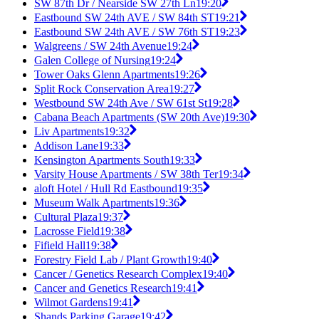
SW 87th Dr / Nearside SW 27th Ln
19:20
Eastbound SW 24th AVE / SW 84th ST
19:21
Eastbound SW 24th AVE / SW 76th ST
19:23
Walgreens / SW 24th Avenue
19:24
Galen College of Nursing
19:24
Tower Oaks Glenn Apartments
19:26
Split Rock Conservation Area
19:27
Westbound SW 24th Ave / SW 61st St
19:28
Cabana Beach Apartments (SW 20th Ave)
19:30
Liv Apartments
19:32
Addison Lane
19:33
Kensington Apartments South
19:33
Varsity House Apartments / SW 38th Ter
19:34
aloft Hotel / Hull Rd Eastbound
19:35
Museum Walk Apartments
19:36
Cultural Plaza
19:37
Lacrosse Field
19:38
Fifield Hall
19:38
Forestry Field Lab / Plant Growth
19:40
Cancer / Genetics Research Complex
19:40
Cancer and Genetics Research
19:41
Wilmot Gardens
19:41
Shands Parking Garage
19:42