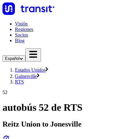
Visión
Regiones
Socios
Blog
Español
Estados Unidos
Gainesville
RTS
52
autobús 52 de RTS
Reitz Union to Jonesville