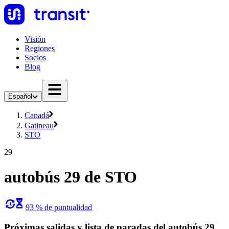
Visión
Regiones
Socios
Blog
Español
Canadá
Gatineau
STO
29
autobús 29 de STO
93 % de puntualidad
Próximas salidas y lista de paradas del autobús 29