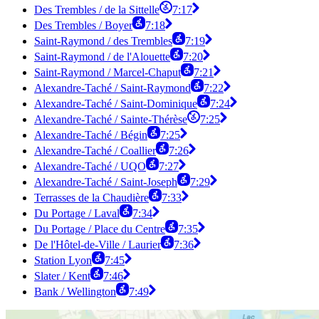
Des Trembles / de la Sittelle
7:17
Des Trembles / Boyer
7:18
Saint-Raymond / des Trembles
7:19
Saint-Raymond / de l'Alouette
7:20
Saint-Raymond / Marcel-Chaput
7:21
Alexandre-Taché / Saint-Raymond
7:22
Alexandre-Taché / Saint-Dominique
7:24
Alexandre-Taché / Sainte-Thérèse
7:25
Alexandre-Taché / Bégin
7:25
Alexandre-Taché / Coallier
7:26
Alexandre-Taché / UQO
7:27
Alexandre-Taché / Saint-Joseph
7:29
Terrasses de la Chaudière
7:33
Du Portage / Laval
7:34
Du Portage / Place du Centre
7:35
De l'Hôtel-de-Ville / Laurier
7:36
Station Lyon
7:45
Slater / Kent
7:46
Bank / Wellington
7:49