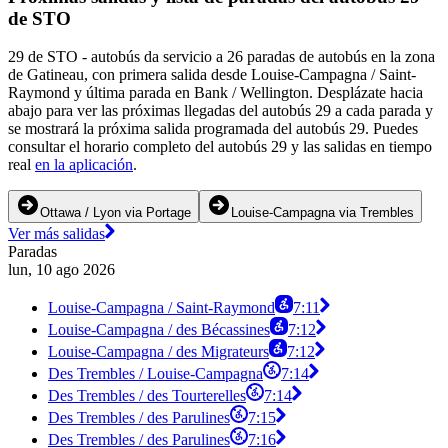
de STO
29 de STO - autobús da servicio a 26 paradas de autobús en la zona
de Gatineau, con primera salida desde Louise-Campagna / Saint-
Raymond y última parada en Bank / Wellington. Desplázate hacia
abajo para ver las próximas llegadas del autobús 29 a cada parada y
se mostrará la próxima salida programada del autobús 29. Puedes
consultar el horario completo del autobús 29 y las salidas en tiempo
real
en la aplicación
.
Ottawa / Lyon via Portage
Louise-Campagna via Trembles
Ver más salidas
Paradas
lun, 10 ago 2026
Louise-Campagna / Saint-Raymond
7:11
Louise-Campagna / des Bécassines
7:12
Louise-Campagna / des Migrateurs
7:12
Des Trembles / Louise-Campagna
7:14
Des Trembles / des Tourterelles
7:14
Des Trembles / des Parulines
7:15
Des Trembles / des Parulines
7:16