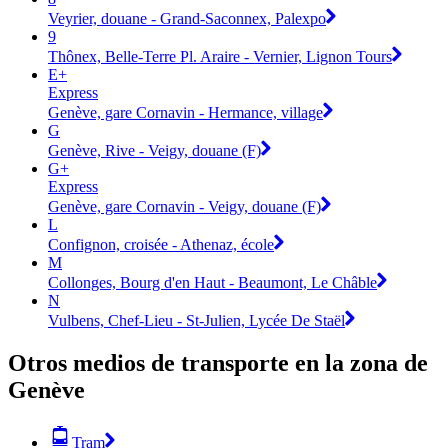
Veyrier, douane - Grand-Saconnex, Palexpo
9
Thônex, Belle-Terre Pl. Araire - Vernier, Lignon Tours
E+
Express
Genève, gare Cornavin - Hermance, village
G
Genève, Rive - Veigy, douane (F)
G+
Express
Genève, gare Cornavin - Veigy, douane (F)
L
Confignon, croisée - Athenaz, école
M
Collonges, Bourg d'en Haut - Beaumont, Le Châble
N
Vulbens, Chef-Lieu - St-Julien, Lycée De Staël
Otros medios de transporte en la zona de
Genève
Tram