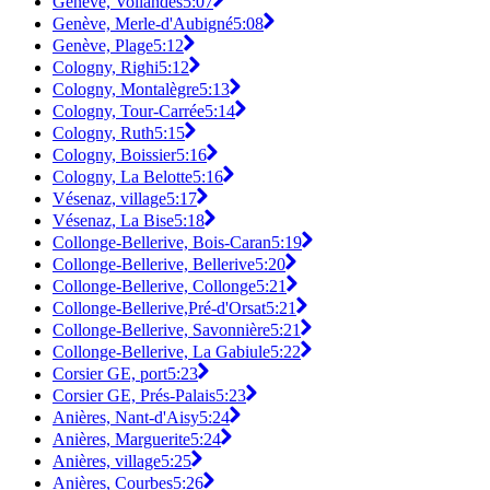
Genève, Vollandes
5:07
Genève, Merle-d'Aubigné
5:08
Genève, Plage
5:12
Cologny, Righi
5:12
Cologny, Montalègre
5:13
Cologny, Tour-Carrée
5:14
Cologny, Ruth
5:15
Cologny, Boissier
5:16
Cologny, La Belotte
5:16
Vésenaz, village
5:17
Vésenaz, La Bise
5:18
Collonge-Bellerive, Bois-Caran
5:19
Collonge-Bellerive, Bellerive
5:20
Collonge-Bellerive, Collonge
5:21
Collonge-Bellerive,Pré-d'Orsat
5:21
Collonge-Bellerive, Savonnière
5:21
Collonge-Bellerive, La Gabiule
5:22
Corsier GE, port
5:23
Corsier GE, Prés-Palais
5:23
Anières, Nant-d'Aisy
5:24
Anières, Marguerite
5:24
Anières, village
5:25
Anières, Courbes
5:26