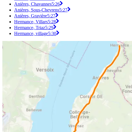
Anières, Chavannes
5:26
Anières, Sous-Chevrens
5:27
Anières, Gravière
5:27
Hermance, Villars
5:28
Hermance, Triaz
5:29
Hermance, village
5:30