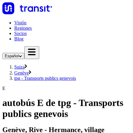
Visión
Regiones
Socios
Blog
Español
Suiza
Genève
tpg - Transports publics genevois
E
autobús E de tpg - Transports
publics genevois
Genève, Rive - Hermance, village