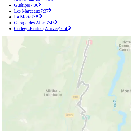
Guéripel
7:36
Les Marceaux
7:37
La Morte
7:39
Garage des Alpes
7:45
Collège-Écoles (Arrivée)
7:50