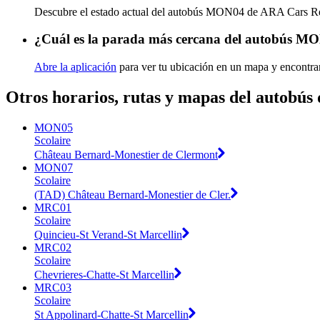
Descubre el estado actual del autobús MON04 de ARA Cars Rég
¿Cuál es la parada más cercana del autobús MO
Abre la aplicación
para ver tu ubicación en un mapa y encontr
Otros horarios, rutas y mapas del autobús
MON05
Scolaire
Château Bernard-Monestier de Clermont
MON07
Scolaire
(TAD) Château Bernard-Monestier de Cler.
MRC01
Scolaire
Quincieu-St Verand-St Marcellin
MRC02
Scolaire
Chevrieres-Chatte-St Marcellin
MRC03
Scolaire
St Appolinard-Chatte-St Marcellin