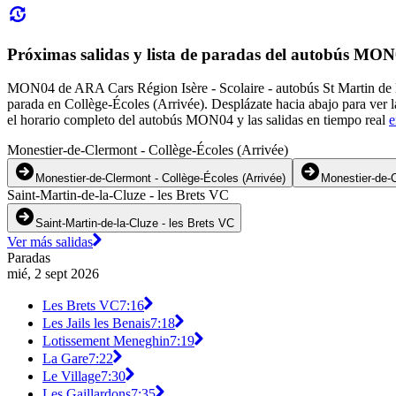
Próximas salidas y lista de paradas del autobús MON
MON04 de ARA Cars Région Isère - Scolaire - autobús St Martin de la
parada en Collège-Écoles (Arrivée). Desplázate hacia abajo para ve
el horario completo del autobús MON04 y las salidas en tiempo real
e
Monestier-de-Clermont - Collège-Écoles (Arrivée)
Monestier-de-Clermont - Collège-Écoles (Arrivée)
Monestier-de-C
Saint-Martin-de-la-Cluze - les Brets VC
Saint-Martin-de-la-Cluze - les Brets VC
Ver más salidas
Paradas
mié, 2 sept 2026
Les Brets VC
7:16
Les Jails les Benais
7:18
Lotissement Meneghin
7:19
La Gare
7:22
Le Village
7:30
Les Gaillardons
7:35