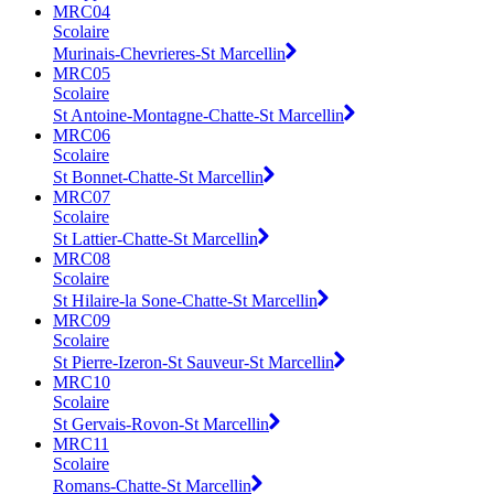
MRC04
Scolaire
Murinais-Chevrieres-St Marcellin
MRC05
Scolaire
St Antoine-Montagne-Chatte-St Marcellin
MRC06
Scolaire
St Bonnet-Chatte-St Marcellin
MRC07
Scolaire
St Lattier-Chatte-St Marcellin
MRC08
Scolaire
St Hilaire-la Sone-Chatte-St Marcellin
MRC09
Scolaire
St Pierre-Izeron-St Sauveur-St Marcellin
MRC10
Scolaire
St Gervais-Rovon-St Marcellin
MRC11
Scolaire
Romans-Chatte-St Marcellin