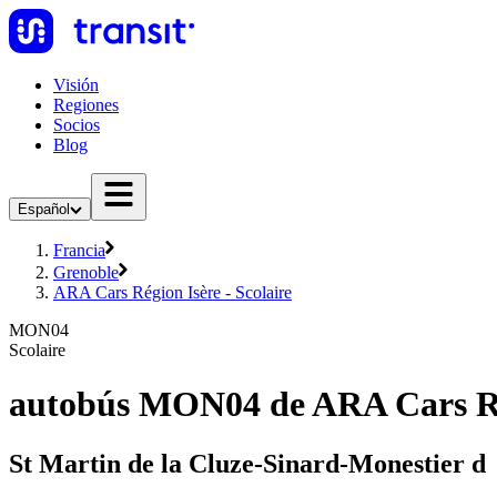
Visión
Regiones
Socios
Blog
Español
Francia
Grenoble
ARA Cars Région Isère - Scolaire
MON04
Scolaire
autobús MON04 de ARA Cars Rég
St Martin de la Cluze-Sinard-Monestier d