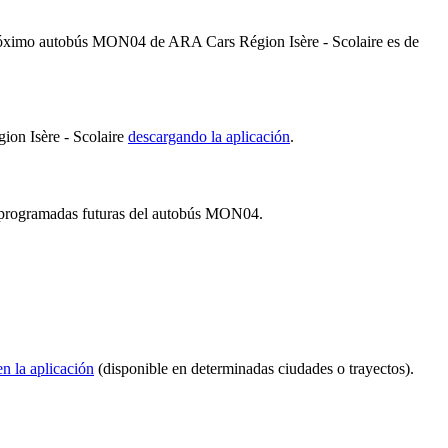
 próximo autobús MON04 de ARA Cars Région Isère - Scolaire es de
ion Isère - Scolaire
descargando la aplicación
.
as programadas futuras del autobús MON04.
en la aplicación
(disponible en determinadas ciudades o trayectos).