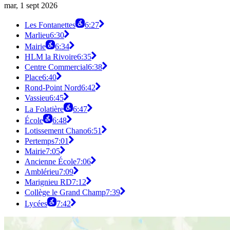
mar, 1 sept 2026
Les Fontanettes
6:27
Marlieu
6:30
Mairie
6:34
HLM la Rivoire
6:35
Centre Commercial
6:38
Place
6:40
Rond-Point Nord
6:42
Vassieu
6:45
La Folatière
6:47
École
6:48
Lotissement Chano
6:51
Pertemps
7:01
Mairie
7:05
Ancienne École
7:06
Amblérieu
7:09
Marignieu RD
7:12
Collège le Grand Champ
7:39
Lycées
7:42