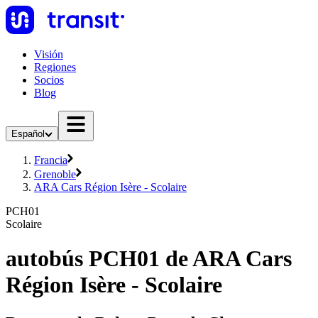
Visión
Regiones
Socios
Blog
Español
Francia
Grenoble
ARA Cars Région Isère - Scolaire
PCH01
Scolaire
autobús PCH01 de ARA Cars
Région Isère - Scolaire