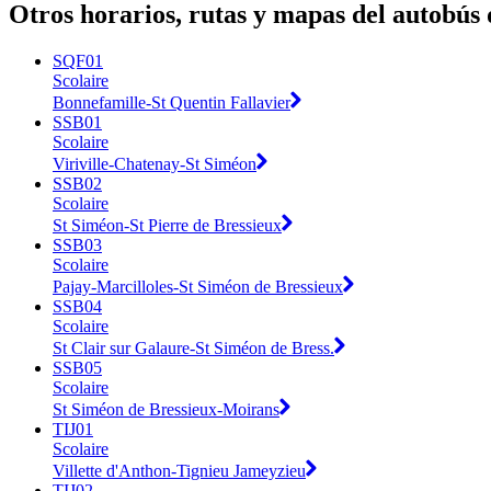
Otros horarios, rutas y mapas del autobús
SQF01
Scolaire
Bonnefamille-St Quentin Fallavier
SSB01
Scolaire
Viriville-Chatenay-St Siméon
SSB02
Scolaire
St Siméon-St Pierre de Bressieux
SSB03
Scolaire
Pajay-Marcilloles-St Siméon de Bressieux
SSB04
Scolaire
St Clair sur Galaure-St Siméon de Bress.
SSB05
Scolaire
St Siméon de Bressieux-Moirans
TIJ01
Scolaire
Villette d'Anthon-Tignieu Jameyzieu
TIJ02