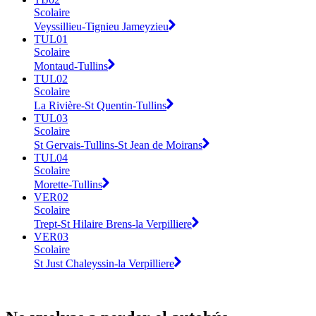
Scolaire
Veyssillieu-Tignieu Jameyzieu
TUL01
Scolaire
Montaud-Tullins
TUL02
Scolaire
La Rivière-St Quentin-Tullins
TUL03
Scolaire
St Gervais-Tullins-St Jean de Moirans
TUL04
Scolaire
Morette-Tullins
VER02
Scolaire
Trept-St Hilaire Brens-la Verpilliere
VER03
Scolaire
St Just Chaleyssin-la Verpilliere