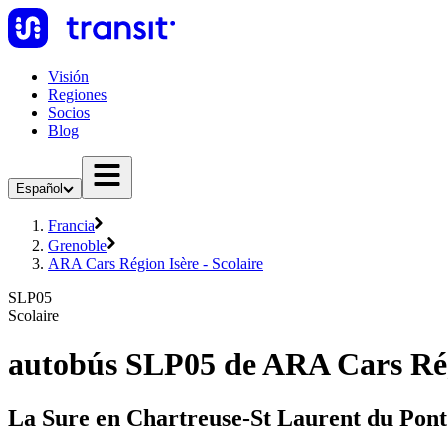
Visión
Regiones
Socios
Blog
Español
Francia
Grenoble
ARA Cars Région Isère - Scolaire
SLP05
Scolaire
autobús SLP05 de ARA Cars Régi
La Sure en Chartreuse-St Laurent du Pont