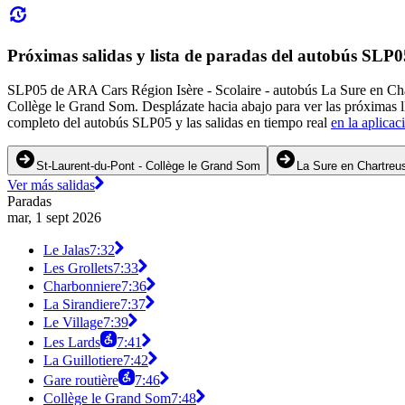
Próximas salidas y lista de paradas del autobús SLP0
SLP05 de ARA Cars Région Isère - Scolaire - autobús La Sure en Chart
Collège le Grand Som. Desplázate hacia abajo para ver las próximas 
completo del autobús SLP05 y las salidas en tiempo real
en la aplicac
St-Laurent-du-Pont - Collège le Grand Som
La Sure en Chartreus
Ver más salidas
Paradas
mar, 1 sept 2026
Le Jalas
7:32
Les Grollets
7:33
Charbonniere
7:36
La Sirandiere
7:37
Le Village
7:39
Les Lards
7:41
La Guillotiere
7:42
Gare routière
7:46
Collège le Grand Som
7:48