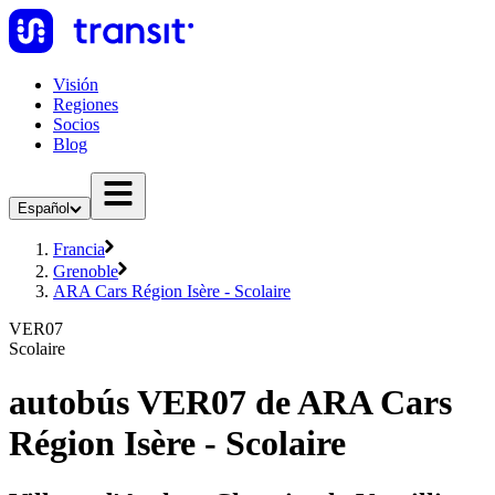
Visión
Regiones
Socios
Blog
Español
Francia
Grenoble
ARA Cars Région Isère - Scolaire
VER07
Scolaire
autobús VER07 de ARA Cars
Région Isère - Scolaire