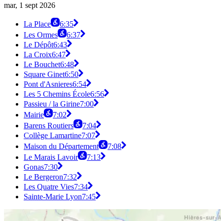
mar, 1 sept 2026
La Place
6:35
Les Ormes
6:37
Le Dépôt
6:43
La Croix
6:47
Le Bouchet
6:48
Square Ginet
6:50
Pont d'Asnieres
6:54
Les 5 Chemins École
6:56
Passieu / la Girine
7:00
Mairie
7:02
Barens Routiers
7:04
Collège Lamartine
7:07
Maison du Département
7:08
Le Marais Lavoir
7:13
Gonas
7:30
Le Bergeron
7:32
Les Quatre Vies
7:34
Sainte-Marie Lyon
7:45