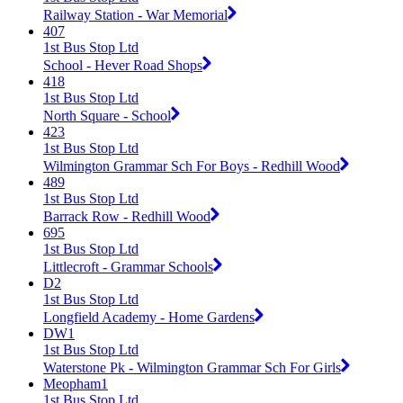
Railway Station - War Memorial
407
1st Bus Stop Ltd
School - Hever Road Shops
418
1st Bus Stop Ltd
North Square - School
423
1st Bus Stop Ltd
Wilmington Grammar Sch For Boys - Redhill Wood
489
1st Bus Stop Ltd
Barrack Row - Redhill Wood
695
1st Bus Stop Ltd
Littlecroft - Grammar Schools
D2
1st Bus Stop Ltd
Longfield Academy - Home Gardens
DW1
1st Bus Stop Ltd
Waterstone Pk - Wilmington Grammar Sch For Girls
Meopham1
1st Bus Stop Ltd