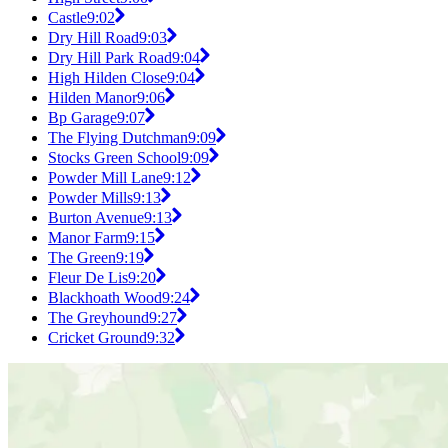
Castle
9:02
Dry Hill Road
9:03
Dry Hill Park Road
9:04
High Hilden Close
9:04
Hilden Manor
9:06
Bp Garage
9:07
The Flying Dutchman
9:09
Stocks Green School
9:09
Powder Mill Lane
9:12
Powder Mills
9:13
Burton Avenue
9:13
Manor Farm
9:15
The Green
9:19
Fleur De Lis
9:20
Blackhoath Wood
9:24
The Greyhound
9:27
Cricket Ground
9:32