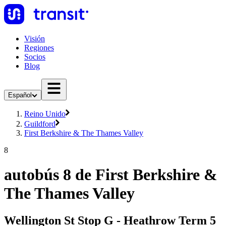
Visión
Regiones
Socios
Blog
Español
Reino Unido
Guildford
First Berkshire & The Thames Valley
8
autobús 8 de First Berkshire &
The Thames Valley
Wellington St Stop G - Heathrow Term 5