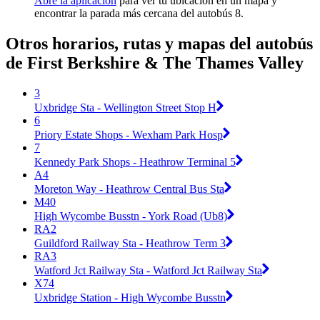
Abre la aplicación
para ver tu ubicación en un mapa y
encontrar la parada más cercana del autobús 8.
Otros horarios, rutas y mapas del autobús
de First Berkshire & The Thames Valley
3
Uxbridge Sta - Wellington Street Stop H
6
Priory Estate Shops - Wexham Park Hosp
7
Kennedy Park Shops - Heathrow Terminal 5
A4
Moreton Way - Heathrow Central Bus Sta
M40
High Wycombe Busstn - York Road (Ub8)
RA2
Guildford Railway Sta - Heathrow Term 3
RA3
Watford Jct Railway Sta - Watford Jct Railway Sta
X74
Uxbridge Station - High Wycombe Busstn