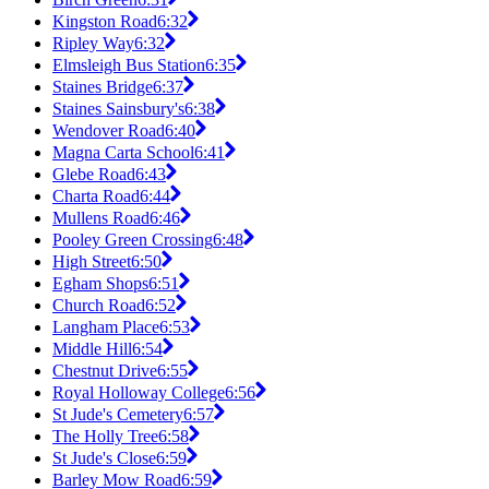
Kingston Road
6:32
Ripley Way
6:32
Elmsleigh Bus Station
6:35
Staines Bridge
6:37
Staines Sainsbury's
6:38
Wendover Road
6:40
Magna Carta School
6:41
Glebe Road
6:43
Charta Road
6:44
Mullens Road
6:46
Pooley Green Crossing
6:48
High Street
6:50
Egham Shops
6:51
Church Road
6:52
Langham Place
6:53
Middle Hill
6:54
Chestnut Drive
6:55
Royal Holloway College
6:56
St Jude's Cemetery
6:57
The Holly Tree
6:58
St Jude's Close
6:59
Barley Mow Road
6:59