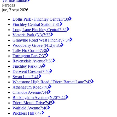
Ver más salidas
Paradas
jue, 3 sept 2026
Dollis Park / Finchley Central
7:30
Finchley Central Station
7:31
Long Lane Finchley Central
7:32
Victoria Park (N3)
7:33
Granville Road West Finchley
7:34
Woodberry Grove (N12)
7:35
Tally Ho Corner
7:36
Torrington Park
7:37
Ravensdale Avenue
7:38
Finchley Park
7:39
Derwent Crescent
7:40
Swan Lane
7:41
Whetstone High Road / Friern Barnet Lane
7:42
Athenaeum Road
7:43
Chandos Avenue
7:44
Buckingham Avenue (N20)
7:44
Friern Mount Drive
7:45
Walfield Avenue
7:46
Pricklers Hill
7:47