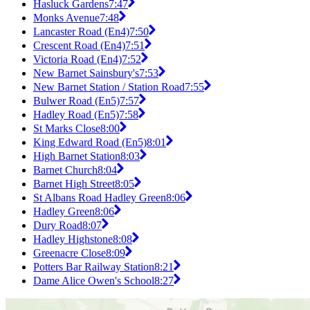
Hasluck Gardens
7:47
Monks Avenue
7:48
Lancaster Road (En4)
7:50
Crescent Road (En4)
7:51
Victoria Road (En4)
7:52
New Barnet Sainsbury's
7:53
New Barnet Station / Station Road
7:55
Bulwer Road (En5)
7:57
Hadley Road (En5)
7:58
St Marks Close
8:00
King Edward Road (En5)
8:01
High Barnet Station
8:03
Barnet Church
8:04
Barnet High Street
8:05
St Albans Road Hadley Green
8:06
Hadley Green
8:06
Dury Road
8:07
Hadley Highstone
8:08
Greenacre Close
8:09
Potters Bar Railway Station
8:21
Dame Alice Owen's School
8:27