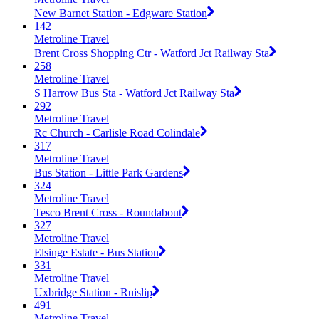
New Barnet Station - Edgware Station
142
Metroline Travel
Brent Cross Shopping Ctr - Watford Jct Railway Sta
258
Metroline Travel
S Harrow Bus Sta - Watford Jct Railway Sta
292
Metroline Travel
Rc Church - Carlisle Road Colindale
317
Metroline Travel
Bus Station - Little Park Gardens
324
Metroline Travel
Tesco Brent Cross - Roundabout
327
Metroline Travel
Elsinge Estate - Bus Station
331
Metroline Travel
Uxbridge Station - Ruislip
491
Metroline Travel