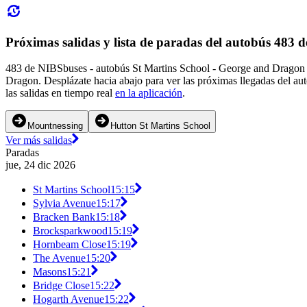
Próximas salidas y lista de paradas del autobús 483 
483 de NIBSbuses - autobús St Martins School - George and Dragon da
Dragon. Desplázate hacia abajo para ver las próximas llegadas del au
las salidas en tiempo real
en la aplicación
.
Mountnessing
Hutton St Martins School
Ver más salidas
Paradas
jue, 24 dic 2026
St Martins School
15:15
Sylvia Avenue
15:17
Bracken Bank
15:18
Brocksparkwood
15:19
Hornbeam Close
15:19
The Avenue
15:20
Masons
15:21
Bridge Close
15:22
Hogarth Avenue
15:22