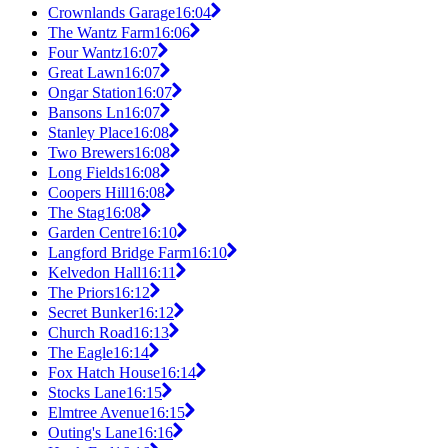
Crownlands Garage
16:04
The Wantz Farm
16:06
Four Wantz
16:07
Great Lawn
16:07
Ongar Station
16:07
Bansons Ln
16:07
Stanley Place
16:08
Two Brewers
16:08
Long Fields
16:08
Coopers Hill
16:08
The Stag
16:08
Garden Centre
16:10
Langford Bridge Farm
16:10
Kelvedon Hall
16:11
The Priors
16:12
Secret Bunker
16:12
Church Road
16:13
The Eagle
16:14
Fox Hatch House
16:14
Stocks Lane
16:15
Elmtree Avenue
16:15
Outing's Lane
16:16