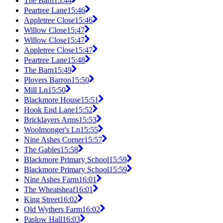
The Barn
15:44
Peartree Lane
15:46
Appletree Close
15:46
Willow Close
15:47
Willow Close
15:47
Appletree Close
15:47
Peartree Lane
15:48
The Barn
15:49
Plovers Barron
15:50
Mill Ln
15:50
Blackmore House
15:51
Hook End Lane
15:52
Bricklayers Arms
15:53
Woolmonger's Ln
15:55
Nine Ashes Corner
15:57
The Gables
15:58
Blackmore Primary School
15:59
Blackmore Primary School
15:59
Nine Ashes Farm
16:01
The Wheatsheaf
16:01
King Street
16:02
Old Wythers Farm
16:02
Paslow Hall
16:03