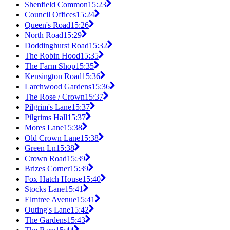
Shenfield Common
15:23
Council Offices
15:24
Queen's Road
15:26
North Road
15:29
Doddinghurst Road
15:32
The Robin Hood
15:35
The Farm Shop
15:35
Kensington Road
15:36
Larchwood Gardens
15:36
The Rose / Crown
15:37
Pilgrim's Lane
15:37
Pilgrims Hall
15:37
Mores Lane
15:38
Old Crown Lane
15:38
Green Ln
15:38
Crown Road
15:39
Brizes Corner
15:39
Fox Hatch House
15:40
Stocks Lane
15:41
Elmtree Avenue
15:41
Outing's Lane
15:42
The Gardens
15:43