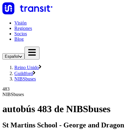
Visión
Regiones
Socios
Blog
Español
Reino Unido
Guildford
NIBSbuses
483
NIBSbuses
autobús 483 de NIBSbuses
St Martins School - George and Dragon