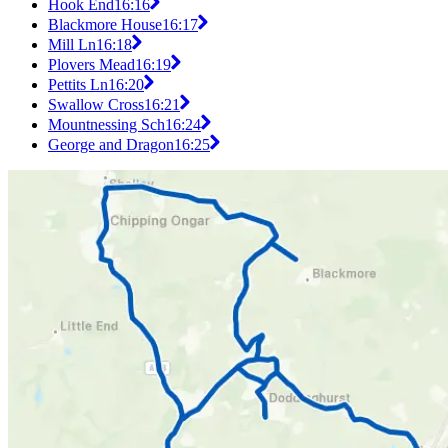
Hook End
16:16
Blackmore House
16:17
Mill Ln
16:18
Plovers Mead
16:19
Pettits Ln
16:20
Swallow Cross
16:21
Mountnessing Sch
16:24
George and Dragon
16:25