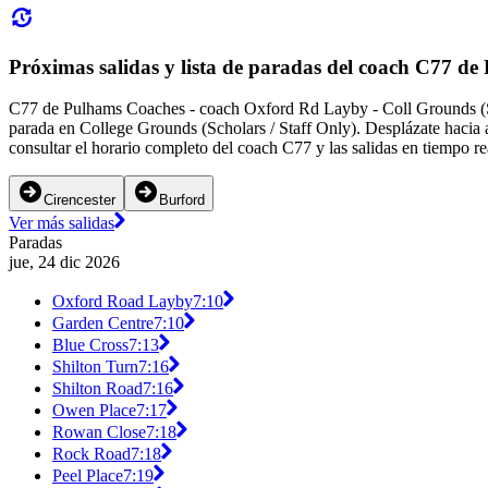
Próximas salidas y lista de paradas del coach C77 d
C77 de Pulhams Coaches - coach Oxford Rd Layby - Coll Grounds (Sch
parada en College Grounds (Scholars / Staff Only). Desplázate hacia 
consultar el horario completo del coach C77 y las salidas en tiempo r
Cirencester
Burford
Ver más salidas
Paradas
jue, 24 dic 2026
Oxford Road Layby
7:10
Garden Centre
7:10
Blue Cross
7:13
Shilton Turn
7:16
Shilton Road
7:16
Owen Place
7:17
Rowan Close
7:18
Rock Road
7:18
Peel Place
7:19