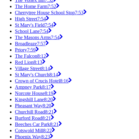
The Vortex Inn
7:52
The Home Farm
7:52
Cherrytree House School Stop
7:53
High Street
7:54
St Mary's Field
7:54
School Lane
7:54
The Masons Arms
7:54
Broadleaze
7:57
Priory
7:59
The Falcon
8:12
Red Lion
8:13
Village Street
8:14
St Mary's Church
8:14
Crown of Crucis Hotel
8:16
Ampney Park
8:17
Norcote House
8:19
Kingshill Lane
8:20
Pheasant Way
8:20
Churchill Road
8:21
Burford Road
8:21
Beeches Car Park
8:21
Cotswold Mill
8:22
Phoenix Way
8:23