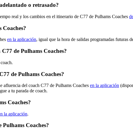
adelantado o retrasado?
tiempo real y los cambios en el itinerario de C77 de Pulhams Coaches
de
s Coaches?
ches
en la aplicación
, igual que la hora de salidas programadas futuras 
ach C77 de Pulhams Coaches?
 coach.
 C77 de Pulhams Coaches?
s de afluencia del coach C77 de Pulhams Coaches
en la aplicación
(dispon
egue a tu parada de coach.
ams Coaches?
en la aplicación
.
de Pulhams Coaches?