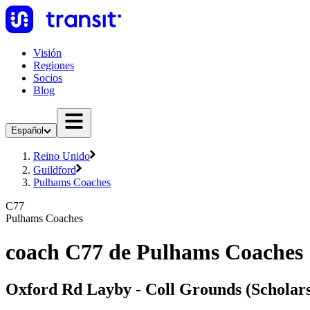
Visión
Regiones
Socios
Blog
Español
Reino Unido
Guildford
Pulhams Coaches
C77
Pulhams Coaches
coach C77 de Pulhams Coaches
Oxford Rd Layby - Coll Grounds (Scholars 