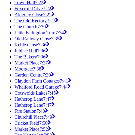
Town Hall
7:22
Foxcroft Drive
7:22
Alderley Close
7:22
The Old Rectory
7:27
The Church
7:30
Little Faringdon Turn
7:34
Old Railway Close
7:35
Keble Close
7:36
Jubilee Hall
7:36
The Bakery
7:36
Market Place
7:37
Moorgate
7:38
Garden Centre
7:39
Claydon Farm Cottages
7:41
Whelford Road Garage
7:44
Cotswolds Lakes
7:45
Hatherop Lane
7:47
Hatherop Lane
7:47
Fire Station
7:48
Churchill Place
7:49
Cricket Field
7:50
Market Place
7:52