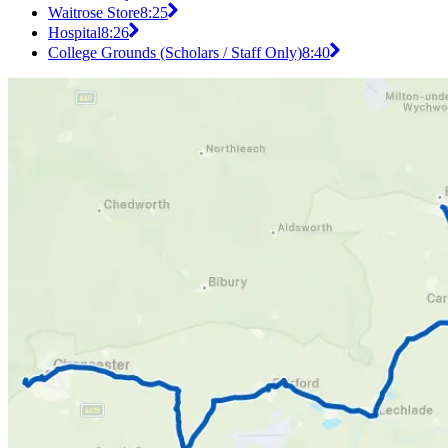
Waitrose Store
8:25
Hospital
8:26
College Grounds (Scholars / Staff Only)
8:40