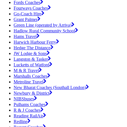
Fords Coaches
Fourways Coaches
Go-Coach Hire
Grant Palmer
Green Line (operated by Arriva)
Hadlow Rural Community School
Hams Travel
Harwich Harbour Ferry
Hedge The Distance
JW Lodge & Sons
Langston & Tasker
Lucketts of Watford
M & R Travel
Marshalls Coaches
Metroline Travel
New Bharat Coaches (Southall London)
Newbury & District
NIBSbuses
Pulhams Coaches
R & J Coaches
Reading RailAir
Redline