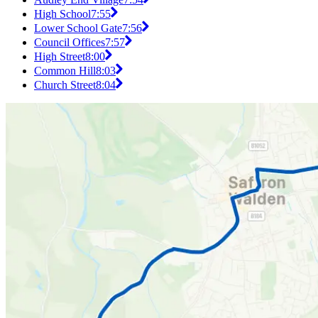
High School
7:55
Lower School Gate
7:56
Council Offices
7:57
High Street
8:00
Common Hill
8:03
Church Street
8:04