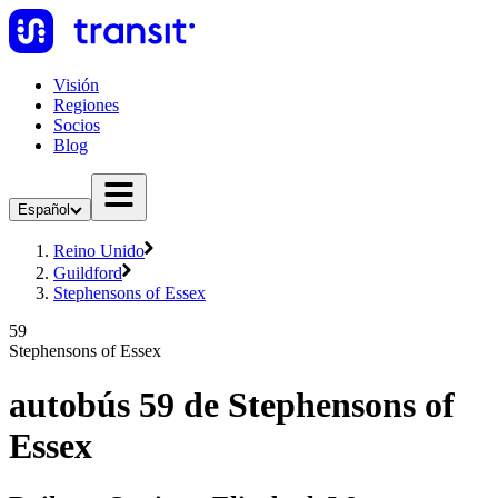
Visión
Regiones
Socios
Blog
Español
Reino Unido
Guildford
Stephensons of Essex
59
Stephensons of Essex
autobús 59 de Stephensons of
Essex