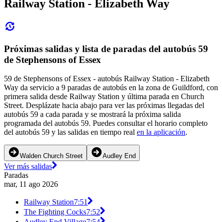
Railway Station - Elizabeth Way
Próximas salidas y lista de paradas del autobús 59
de Stephensons of Essex
59 de Stephensons of Essex - autobús Railway Station - Elizabeth
Way da servicio a 9 paradas de autobús en la zona de Guildford, con
primera salida desde Railway Station y última parada en Church
Street. Desplázate hacia abajo para ver las próximas llegadas del
autobús 59 a cada parada y se mostrará la próxima salida
programada del autobús 59. Puedes consultar el horario completo
del autobús 59 y las salidas en tiempo real
en la aplicación
.
Walden Church Street
Audley End
Ver más salidas
Paradas
mar, 11 ago 2026
Railway Station
7:51
The Fighting Cocks
7:52
Audley End Village
7:54