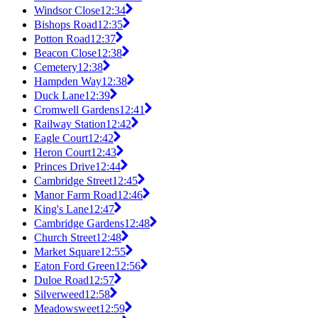
Windsor Close
12:34
Bishops Road
12:35
Potton Road
12:37
Beacon Close
12:38
Cemetery
12:38
Hampden Way
12:38
Duck Lane
12:39
Cromwell Gardens
12:41
Railway Station
12:42
Eagle Court
12:42
Heron Court
12:43
Princes Drive
12:44
Cambridge Street
12:45
Manor Farm Road
12:46
King's Lane
12:47
Cambridge Gardens
12:48
Church Street
12:48
Market Square
12:55
Eaton Ford Green
12:56
Duloe Road
12:57
Silverweed
12:58
Meadowsweet
12:59