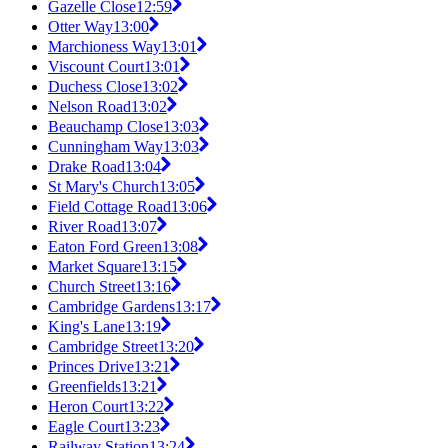
Gazelle Close
12:59
Otter Way
13:00
Marchioness Way
13:01
Viscount Court
13:01
Duchess Close
13:02
Nelson Road
13:02
Beauchamp Close
13:03
Cunningham Way
13:03
Drake Road
13:04
St Mary's Church
13:05
Field Cottage Road
13:06
River Road
13:07
Eaton Ford Green
13:08
Market Square
13:15
Church Street
13:16
Cambridge Gardens
13:17
King's Lane
13:19
Cambridge Street
13:20
Princes Drive
13:21
Greenfields
13:21
Heron Court
13:22
Eagle Court
13:23
Railway Station
13:24