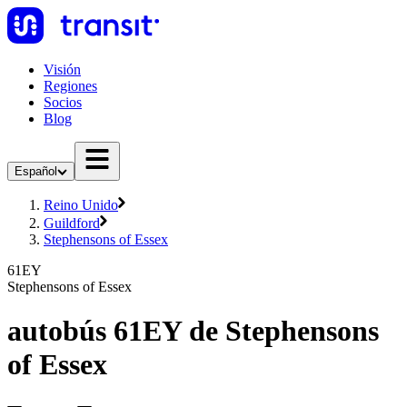
Visión
Regiones
Socios
Blog
Español
Reino Unido
Guildford
Stephensons of Essex
61EY
Stephensons of Essex
autobús 61EY de Stephensons
of Essex