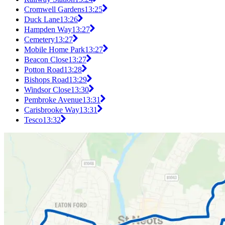
Cromwell Gardens
13:25
Duck Lane
13:26
Hampden Way
13:27
Cemetery
13:27
Mobile Home Park
13:27
Beacon Close
13:27
Potton Road
13:28
Bishops Road
13:29
Windsor Close
13:30
Pembroke Avenue
13:31
Carisbrooke Way
13:31
Tesco
13:32