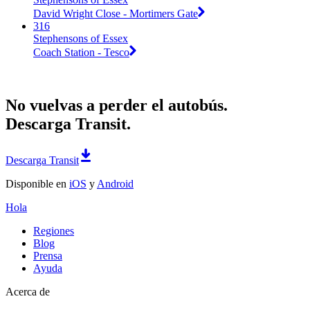
David Wright Close - Mortimers Gate
316
Stephensons of Essex
Coach Station - Tesco
No vuelvas a perder el autobús.
Descarga Transit.
Descarga Transit
Disponible en
iOS
y
Android
Hola
Regiones
Blog
Prensa
Ayuda
Acerca de