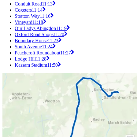
Conduit Road
11:13
Coxeters
11:14
Stratton Way
11:16
Vineyard
11:18
Our Ladys Abingdon
11:19
Oxford Road Shops
11:20
Boundary House
11:23
South Avenue
11:24
Peachcroft Roundabout
11:27
Lodge Hill
11:28
Kassam Stadium
11:50