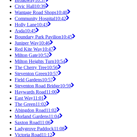
Broadway
10:37
Civic Hall
10:39
Wantage Road Shops
10:40
Community Hospital
10:42
Holly Lane
10:43
Asda
10:45
Boundary Park Pavilion
10:45
Juniper Way
10:46
Red Kite Way
10:47
Milton Gate
10:52
Milton Heights Turn
10:54
The Cherry Tree
10:56
Steventon Green
10:57
Field Gardens
10:57
Steventon Road Bridge
10:59
Haywards Road
11:00
East Way
11:01
The Green
11:02
Abingdon Road
11:02
Morland Gardens
11:04
Saxton Road
11:06
Ladygrove Paddock
11:08
Victoria Road
11:12