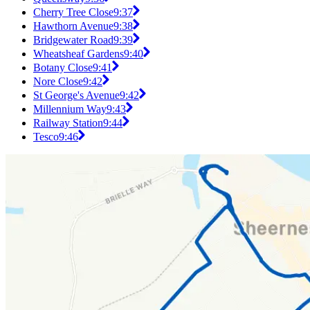
Cherry Tree Close
9:37
Hawthorn Avenue
9:38
Bridgewater Road
9:39
Wheatsheaf Gardens
9:40
Botany Close
9:41
Nore Close
9:42
St George's Avenue
9:42
Millennium Way
9:43
Railway Station
9:44
Tesco
9:46