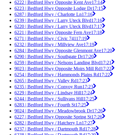
6222 | Bedford Hwy Opposite Kent Ave
17:14
6223 | Bedford Hwy Opposite Lodge Dr
17:15
6287 | Bedford Hwy / Charlotte Ln
17:16
6239 | Bedford Hwy / Larry Uteck Blvd
17:16
6220 | Bedford Hwy / Larry Uteck Blvd
17:17
6221 | Bedford Hwy Opposite Fern Ave
17:18
6271 | Bedford Hwy / Civic 741
17:19
6232 | Bedford Hwy / Millview Ave
17:19
6284 | Bedford Hwy Opposite Glenmont Ave
17:20
6290 | Bedford Hwy / Southgate Dr
17:20
6259 | Bedford Hwy / Nelsons Landing Blvd
17:21
9023 | Bedford Hwy Opposite Moirs Mill Rd
17:22
6254 | Bedford Hwy / Hammonds Plains Rd
17:22
6265 | Bedford Hwy / Valley Rd
17:23
6235 | Bedford Hwy / Convoy Run
17:23
6229 | Bedford Hwy / Lindsay Hill
17:24
6244 | Bedford Hwy / Sullivans Hill
17:25
6283 | Bedford Hwy / Fourth St
17:25
9024 | Bedford Hwy / Meadowbrook Dr
17:26
6227 | Bedford Hwy Opposite Spring St
17:26
6282 | Bedford Hwy / Hatchery Ln
17:27
6237 | Bedford Hwy / Dartmouth Rd
17:28
6238 | Bedford Hwy / Dartmouth Rd
17:29