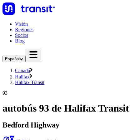
Visión
Regiones
Socios
Blog
Español
Canadá
Halifax
Halifax Transit
93
autobús 93 de Halifax Transit
Bedford Highway