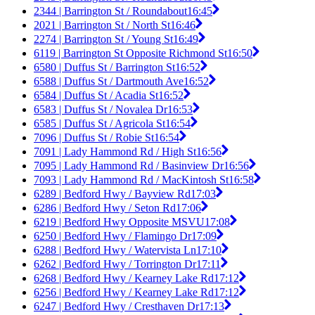
2344 | Barrington St / Roundabout
16:45
2021 | Barrington St / North St
16:46
2274 | Barrington St / Young St
16:49
6119 | Barrington St Opposite Richmond St
16:50
6580 | Duffus St / Barrington St
16:52
6588 | Duffus St / Dartmouth Ave
16:52
6584 | Duffus St / Acadia St
16:52
6583 | Duffus St / Novalea Dr
16:53
6585 | Duffus St / Agricola St
16:54
7096 | Duffus St / Robie St
16:54
7091 | Lady Hammond Rd / High St
16:56
7095 | Lady Hammond Rd / Basinview Dr
16:56
7093 | Lady Hammond Rd / MacKintosh St
16:58
6289 | Bedford Hwy / Bayview Rd
17:03
6286 | Bedford Hwy / Seton Rd
17:06
6219 | Bedford Hwy Opposite MSVU
17:08
6250 | Bedford Hwy / Flamingo Dr
17:09
6288 | Bedford Hwy / Watervista Ln
17:10
6262 | Bedford Hwy / Torrington Dr
17:11
6268 | Bedford Hwy / Kearney Lake Rd
17:12
6256 | Bedford Hwy / Kearney Lake Rd
17:12
6247 | Bedford Hwy / Cresthaven Dr
17:13