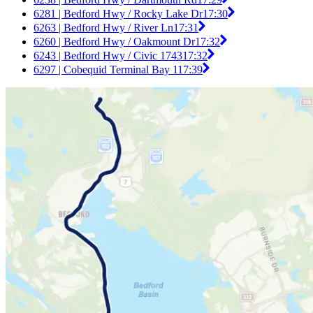
6281 | Bedford Hwy / Rocky Lake Dr
17:30
6263 | Bedford Hwy / River Ln
17:31
6260 | Bedford Hwy / Oakmount Dr
17:32
6243 | Bedford Hwy / Civic 1743
17:32
6297 | Cobequid Terminal Bay 1
17:39