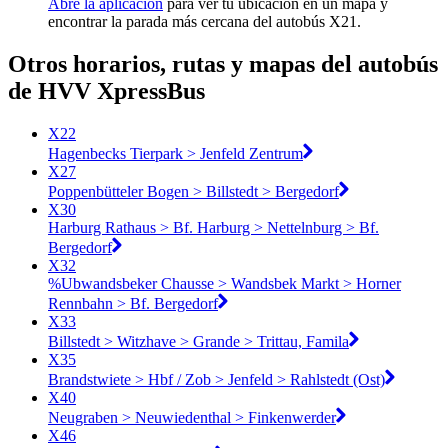
Abre la aplicación
para ver tu ubicación en un mapa y
encontrar la parada más cercana del autobús X21.
Otros horarios, rutas y mapas del autobús
de HVV XpressBus
X22
Hagenbecks Tierpark > Jenfeld Zentrum
X27
Poppenbütteler Bogen > Billstedt > Bergedorf
X30
Harburg Rathaus > Bf. Harburg > Nettelnburg > Bf.
Bergedorf
X32
%Ubwandsbeker Chausse > Wandsbek Markt > Horner
Rennbahn > Bf. Bergedorf
X33
Billstedt > Witzhave > Grande > Trittau, Famila
X35
Brandstwiete > Hbf / Zob > Jenfeld > Rahlstedt (Ost)
X40
Neugraben > Neuwiedenthal > Finkenwerder
X46