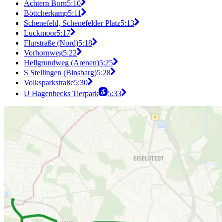
Achtern Born
5:10
Böttcherkamp
5:11
Schenefeld, Schenefelder Platz
5:13
Luckmoor
5:17
Flurstraße (Nord)
5:18
Vorhornweg
5:22
Hellgrundweg (Arenen)
5:25
S Stellingen (Binsbarg)
5:28
Volksparkstraße
5:30
U Hagenbecks Tierpark
5:33