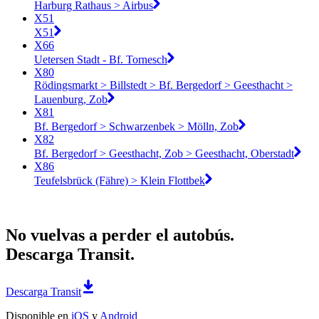
Harburg Rathaus > Airbus
X51
X51
X66
Uetersen Stadt - Bf. Tornesch
X80
Rödingsmarkt > Billstedt > Bf. Bergedorf > Geesthacht >
Lauenburg, Zob
X81
Bf. Bergedorf > Schwarzenbek > Mölln, Zob
X82
Bf. Bergedorf > Geesthacht, Zob > Geesthacht, Oberstadt
X86
Teufelsbrück (Fähre) > Klein Flottbek
No vuelvas a perder el autobús.
Descarga Transit.
Descarga Transit
Disponible en
iOS
y
Android