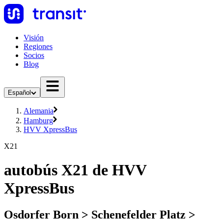
Visión
Regiones
Socios
Blog
Español
Alemania
Hamburg
HVV XpressBus
X21
autobús X21 de HVV
XpressBus
Osdorfer Born > Schenefelder Platz >