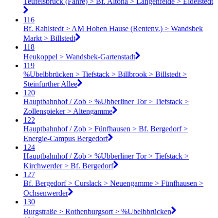
Teufelsbrück (Fähre) > Bf. Altona > Langenfelde > Eidelstedt
116
Bf. Rahlstedt > AM Hohen Hause (Rentenv.) > Wandsbek
Markt > Billstedt
118
Heukoppel > Wandsbek-Gartenstadt
119
%Ubelbbrücken > Tiefstack > Billbrook > Billstedt >
Steinfurther Allee
120
Hauptbahnhof / Zob > %Ubberliner Tor > Tiefstack >
Zollenspieker > Altengamme
122
Hauptbahnhof / Zob > Fünfhausen > Bf. Bergedorf >
Energie-Campus Bergedorf
124
Hauptbahnhof / Zob > %Ubberliner Tor > Tiefstack >
Kirchwerder > Bf. Bergedorf
127
Bf. Bergedorf > Curslack > Neuengamme > Fünfhausen >
Ochsenwerder
130
Burgstraße > Rothenburgsort > %Ubelbbrücken