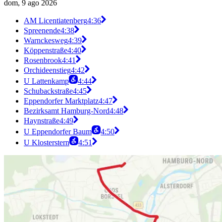
dom, 9 ago 2026
AM Licentiatenberg
4:36
Spreenende
4:38
Warnckesweg
4:39
Köppenstraße
4:40
Rosenbrook
4:41
Orchideenstieg
4:42
U Lattenkamp
4:44
Schubackstraße
4:45
Eppendorfer Marktplatz
4:47
Bezirksamt Hamburg-Nord
4:48
Haynstraße
4:49
U Eppendorfer Baum
4:50
U Klosterstern
4:51