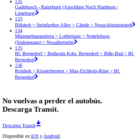
131
Gadebusch - Ratzeburg (Anschluss Nach Hamburg /
Lüneburg)
133
Billstedt > Steinfurther Allee > Glinde > Neuschönningstedt
134
Mümmelmannsberg > Lohbrügge > Nettelnburg
(Südeingang) > Neuallermöhe
135
Bf. Bergedorf > Bethesda Krhs. Bergedorf > Bille-Bad > Bf.
Bergedorf
136
Reinbek > Klosterbergen > Max-Eichholz-Ring > Bf.
Bergedorf
No vuelvas a perder el autobús.
Descarga Transit.
Descarga Transit
Disponible en
iOS
y
Android