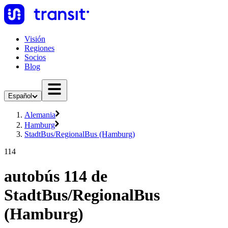
Visión
Regiones
Socios
Blog
Español
Alemania
Hamburg
StadtBus/RegionalBus (Hamburg)
114
autobús 114 de
StadtBus/RegionalBus
(Hamburg)