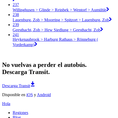
237
Willinghusen > Glinde > Reinbek > Wentorf > Aumühle
238
Lauenburg, Zob > Moorring > Spitzort > Lauenburg, Zob
239
Geesthacht, Zob > Hew Siedlung > Geesthacht, Zob
241
Heykenaubrook > Harburg Rathaus > Rönneburg (
Vorderkamp)
No vuelvas a perder el autobús.
Descarga Transit.
Descarga Transit
Disponible en
iOS
y
Android
Hola
Regiones
Blog