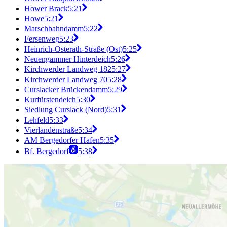
Hower Brack
5:21
Howe
5:21
Marschbahndamm
5:22
Fersenweg
5:23
Heinrich-Osterath-Straße (Ost)
5:25
Neuengammer Hinterdeich
5:26
Kirchwerder Landweg 182
5:27
Kirchwerder Landweg 70
5:28
Curslacker Brückendamm
5:29
Kurfürstendeich
5:30
Siedlung Curslack (Nord)
5:31
Lehfeld
5:33
Vierlandenstraße
5:34
AM Bergedorfer Hafen
5:35
Bf. Bergedorf
5:38