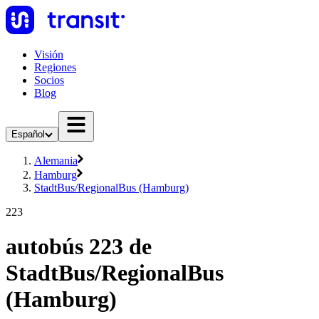
Visión
Regiones
Socios
Blog
Español
Alemania
Hamburg
StadtBus/RegionalBus (Hamburg)
223
autobús 223 de
StadtBus/RegionalBus
(Hamburg)