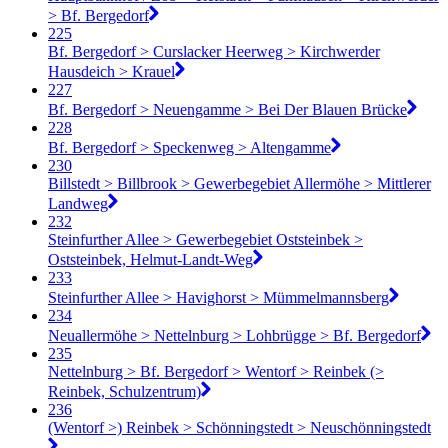
> Bf. Bergedorf
225
Bf. Bergedorf > Curslacker Heerweg > Kirchwerder
Hausdeich > Krauel
227
Bf. Bergedorf > Neuengamme > Bei Der Blauen Brücke
228
Bf. Bergedorf > Speckenweg > Altengamme
230
Billstedt > Billbrook > Gewerbegebiet Allermöhe > Mittlerer
Landweg
232
Steinfurther Allee > Gewerbegebiet Oststeinbek >
Oststeinbek, Helmut-Landt-Weg
233
Steinfurther Allee > Havighorst > Mümmelmannsberg
234
Neuallermöhe > Nettelnburg > Lohbrügge > Bf. Bergedorf
235
Nettelnburg > Bf. Bergedorf > Wentorf > Reinbek (>
Reinbek, Schulzentrum)
236
(Wentorf >) Reinbek > Schönningstedt > Neuschönningstedt