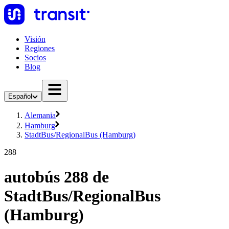
Visión
Regiones
Socios
Blog
Español
Alemania
Hamburg
StadtBus/RegionalBus (Hamburg)
288
autobús 288 de
StadtBus/RegionalBus
(Hamburg)