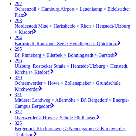
292
Ochsenzoll > Hamburg Airport > Lattenkamp > Eidelstedter
Platz
293
Norderstedt Mitte > Harksheide > Rhen > Henstedt-Ulzburg
> Kisdorf
294
Barmstedt, Rantzauer See > Hemdingen > Quickborn
295
Bf. Pinneberg > Ellerbek > Bönningstedt > Garstedt
296
Ulzburg, Rostocker Straße > Henstedt-Ulzburg > Henstedt,
Kirche (> Kisdorf)
320
Ochsenwerder > Howe > Zollenspieker > Grundschule
Kirchwerder
321
Mittlerer Landweg > Allermöhe > Bf. Bergedorf > Energie-
Campus Bergedorf
322
Overwerder > Howe > Schule Fünfhausen
325
Bergedorf, Kirchhofsweg > Neuengamme > Kirchwerder,
Teufelsort