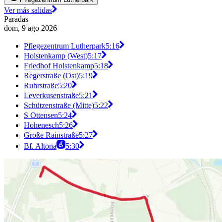
Ver más salidas
Paradas
dom, 9 ago 2026
Pflegezentrum Lutherpark
5:16
Holstenkamp (West)
5:17
Friedhof Holstenkamp
5:18
Regerstraße (Ost)
5:19
Ruhrstraße
5:20
Leverkusenstraße
5:21
Schützenstraße (Mitte)
5:22
S Ottensen
5:24
Hohenesch
5:26
Große Rainstraße
5:27
Bf. Altona
5:30