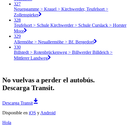
327
Neuengamme > Krauel > Kirchwerder, Teufelsort >
Zollenspieker
328
Teufelsort > Schule Kirchwerder > Schule Curslack > Horster
Moor
329
Allermöhe > Neuallermöhe > Bf. Bergedorf
330
Billstedt > Rotenbrückenweg > Billwerder Billdeich >
Mittlerer Landweg
No vuelvas a perder el autobús.
Descarga Transit.
Descarga Transit
Disponible en
iOS
y
Android
Hola