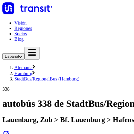
Visión
Regiones
Socios
Blog
Español
Alemania
Hamburg
StadtBus/RegionalBus (Hamburg)
338
autobús 338 de StadtBus/Regi
Lauenburg, Zob > Bf. Lauenburg > Hafens