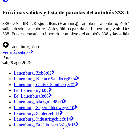
Próximas salidas y lista de paradas del autobús 338
338 de StadtBus/RegionalBus (Hamburg) - autobús Lauenburg, Zob > 
salida desde Lauenburg, Zob y última parada en Lauenburg, Zob. Desp
338. Puedes consultar el horario completo del autobús 338 y las salid
Lauenburg, Zob
Ver más salidas
Paradas
sáb, 8 ago 2026
Lauenburg, Zob
8:02
Lauenburg, Kleiner Sandberg
8:04
Lauenburg, Großer Sandberg
8:05
Bf. Lauenburg
8:07
Bf. Lauenburg
8:08
Lauenburg, Maxgrund
8:09
Lauenburg, Sägemühlenweg
8:10
Lauenburg, Schleuse
8:11
Lauenburg, Industriegebiet
8:14
Lauenburg, Buchhorster Weg
8:16