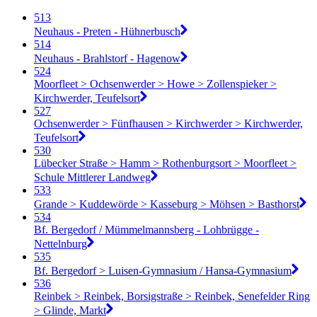
513
Neuhaus - Preten - Hühnerbusch
514
Neuhaus - Brahlstorf - Hagenow
524
Moorfleet > Ochsenwerder > Howe > Zollenspieker >
Kirchwerder, Teufelsort
527
Ochsenwerder > Fünfhausen > Kirchwerder > Kirchwerder,
Teufelsort
530
Lübecker Straße > Hamm > Rothenburgsort > Moorfleet >
Schule Mittlerer Landweg
533
Grande > Kuddewörde > Kasseburg > Möhsen > Basthorst
534
Bf. Bergedorf / Mümmelmannsberg - Lohbrügge -
Nettelnburg
535
Bf. Bergedorf > Luisen-Gymnasium / Hansa-Gymnasium
536
Reinbek > Reinbek, Borsigstraße > Reinbek, Senefelder Ring
> Glinde, Markt