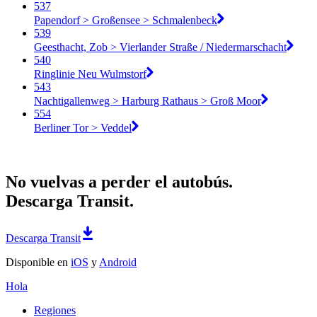
537
Papendorf > Großensee > Schmalenbeck
539
Geesthacht, Zob > Vierlander Straße / Niedermarschacht
540
Ringlinie Neu Wulmstorf
543
Nachtigallenweg > Harburg Rathaus > Groß Moor
554
Berliner Tor > Veddel
No vuelvas a perder el autobús.
Descarga Transit.
Descarga Transit
Disponible en
iOS
y
Android
Hola
Regiones