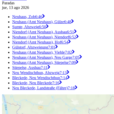
Paradas
jue, 13 ago 2026
Neuhaus, Zob
6:46
Neuhaus (Amt Neuhaus), Gülze
6:48
Sumte, Abzweig
6:50
Niendorf (Amt Neuhaus), Ausbau
6:51
Neuhaus (Amt Neuhaus), Niendorf
6:52
Niendorf (Amt Neuhaus), Hof
6:54
Gülstorf, Abzweigung
7:01
Neuhaus (Amt Neuhaus), Viehle
7:02
Neuhaus (Amt Neuhaus), Neu Garge
7:05
Neuhaus (Amt Neuhaus), Stiepelse
7:09
Stiepelse, Ausbau
7:11
Neu Wendischthun, Abzweig
7:13
Bleckede, Neu Wendischthun
7:14
Bleckede, Neu Bleckede
7:16
Neu Bleckede, Landstraße (Fähre)
7:18