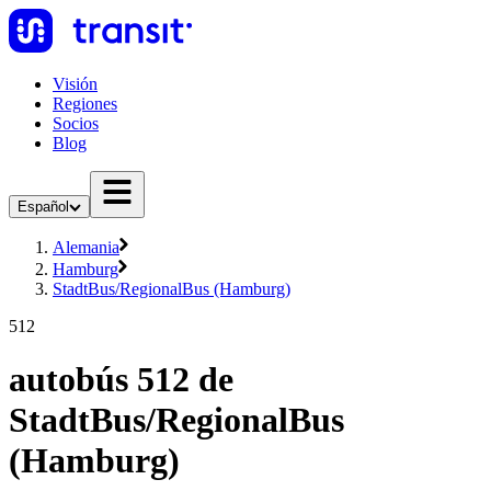
Visión
Regiones
Socios
Blog
Español
Alemania
Hamburg
StadtBus/RegionalBus (Hamburg)
512
autobús 512 de
StadtBus/RegionalBus
(Hamburg)