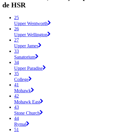
de HSR
25
Upper Wentworth
26
Upper Wellington
27
Upper James
33
Sanatorium
34
Upper Paradise
35
College
41
Mohawk
42
Mohawk East
43
Stone Church
44
Rymal
51