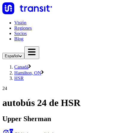
Visión
Regiones
Socios
Blog
Español
Canadá
Hamilton, ON
HSR
24
autobús 24 de HSR
Upper Sherman