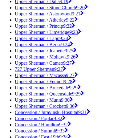
Upper Sherman / Dalia
9:19
Upper Sherman / Stone Church
9:20
Upper Sherman / Astonwood
9:21
Upper Sherman / Atherley
9:22
Upper Sherman / Princip
9:22
Upper Sherman / Limeridge
9:23
Upper Sherman / Lapp
9:24
Upper Sherman / Berko
9:24
Upper Sherman / Jeanette
9:25
Upper Sherman / Mohawk
9:26
Upper Sherman / Cameo
9:27
727 Upper Sherman
9:27
Upper Sherman / Macassa
9:27
Upper Sherman / Fennell
9:28
Upper Sherman / Brucedale
9:29
Upper Sherman / Queensdale
9:29
Upper Sherman / Munn
9:30
Upper Sherman / Crockett
9:30
Concession / Juravinski Hospital
9:31
Concession / Poplar
9:32
Concession / Hamilton
9:32
Concession / Summit
9:33
Concession / East 19th
9:34