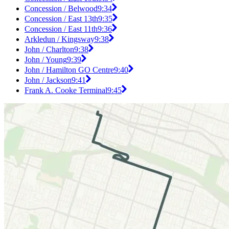
Concession / Belwood
9:34
Concession / East 13th
9:35
Concession / East 11th
9:36
Arkledun / Kingsway
9:38
John / Charlton
9:38
John / Young
9:39
John / Hamilton GO Centre
9:40
John / Jackson
9:41
Frank A. Cooke Terminal
9:45